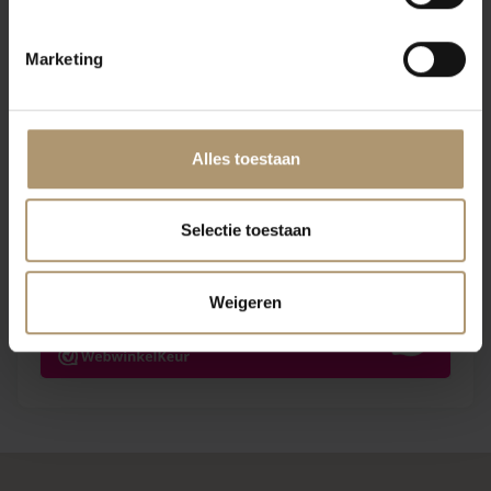
Marketing
Klantbeoordelingen
Alles toestaan
Selectie toestaan
Weigeren