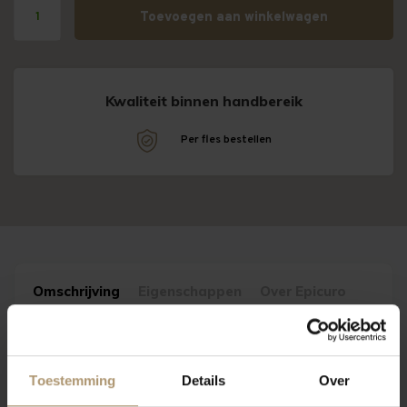
Toevoegen aan winkelwagen
Kwaliteit binnen handbereik
!
Per fles bestellen
Omschrijving
Eigenschappen
Over Epicuro
Epicuro Vermentino
komt uit de streek Puglia.
Epicuro
Vermentino
is een heerlijke droge witte wijn.
Toestemming
Details
Over
Wijnhuis