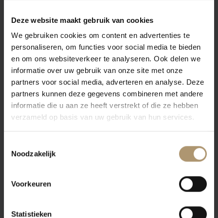
Femar Vini / Epicuro
Druivensoort(en)
Deze website maakt gebruik van cookies
Epicuro Vermentino
bestaat uit 100% Vermentino
We gebruiken cookies om content en advertenties te
Vinificatie
personaliseren, om functies voor social media te bieden
Moderne vinificatie. De druiven worden licht gekneusd, waarna na
en om ons websiteverkeer te analyseren. Ook delen we
informatie over uw gebruik van onze site met onze
de inweking een zachte persing volgt. Fermentatie bij 12 °C.
partners voor social media, adverteren en analyse. Deze
Lagering in roestvrijstalen tanks.
partners kunnen deze gegevens combineren met andere
Proefnotities
informatie die u aan ze heeft verstrekt of die ze hebben
Fraaie strogele kleur. Aroma’s van wit fruit. Frisse goed
verzameld op basis van uw gebruik van hun services.
geïntegreerde zuren. Volle, vlezige maar ook zachte wijn.
Eten & Drinken
Toestemmingsselectie
Een mooie combinatie met gegrilde visgerechten, schelp- en
Noodzakelijk
schaaldieren en geitenkaas. Heerlijk bij olijven en tapas op een
zonnig terras.
Voorkeuren
Statistieken