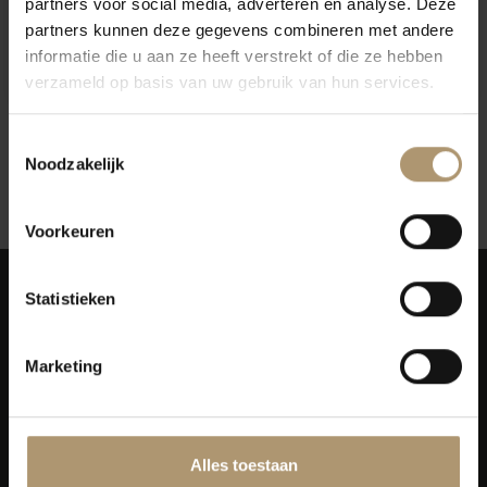
partners voor social media, adverteren en analyse. Deze
Cielo Pinot Grigio Blush
Laurent Miquel Père et Fils
partners kunnen deze gegevens combineren met andere
Rosé
Rosé Cinsault - Syrah Rosé
informatie die u aan ze heeft verstrekt of die ze hebben
€5,59
€8,40
verzameld op basis van uw gebruik van hun services.
Toestemmingsselectie
Noodzakelijk
12
Toon:
Voorkeuren
Statistieken
Marketing
Simon van Capelweg 127
2431 AE Noorden
0172 - 82 00 65
Alles toestaan
info@lekkerflesjewijn.nl