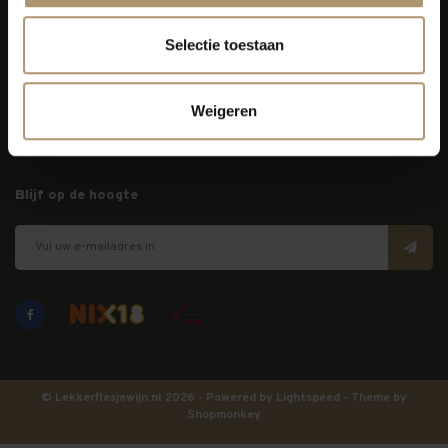
Selectie toestaan
Klantenservice
Bezorging
Weigeren
Lekkerflesjewijn
Blijf op de hoogte
© Lekkerflesjewijn.nl 2026 - Powered by
Lightspeed
- Theme by
Shopmonkey