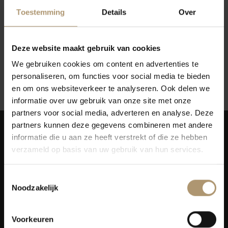
Toestemming
Details
Over
Deze website maakt gebruik van cookies
Geen producten gevonden!...
We gebruiken cookies om content en advertenties te
personaliseren, om functies voor social media te bieden
Terug naar vorige pagina
en om ons websiteverkeer te analyseren. Ook delen we
informatie over uw gebruik van onze site met onze
partners voor social media, adverteren en analyse. Deze
partners kunnen deze gegevens combineren met andere
informatie die u aan ze heeft verstrekt of die ze hebben
verzameld op basis van uw gebruik van hun services.
Toestemmingsselectie
Simon van Capelweg 127
Noodzakelijk
2431 AE Noorden
0172 - 82 00 65
Voorkeuren
info@lekkerflesjewijn.nl