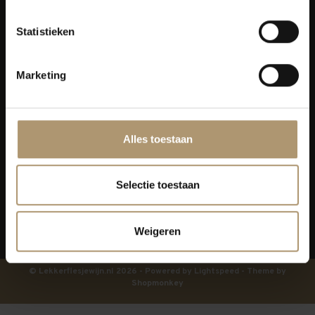
Klantenservice
Statistieken
Bezorging
Marketing
Lekkerflesjewijn
Blijf op de hoogte
Alles toestaan
Selectie toestaan
Weigeren
© Lekkerflesjewijn.nl 2026 - Powered by
Lightspeed
- Theme by
Shopmonkey