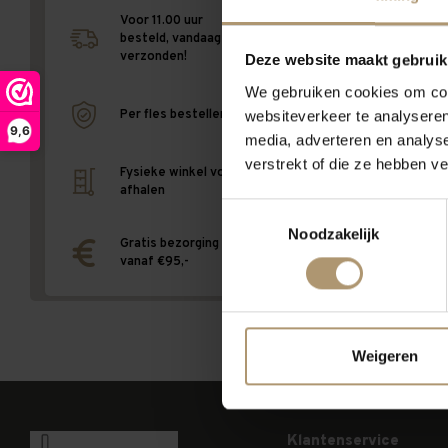
Terug naar v
Voor 11.00 uur
besteld, vandaag
verzonden!
Deze website maakt gebruik
We gebruiken cookies om cont
websiteverkeer te analyseren
Per fles bestellen
9,6
media, adverteren en analys
verstrekt of die ze hebben v
Fysieke winkel voor
afhalen
Toestemmingsselectie
Noodzakelijk
Gratis bezorging
vanaf €95,-
Weigeren
Klantenservice