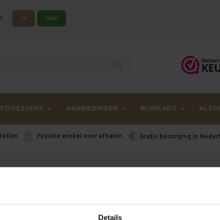
?
Ja
Nee
lling langer onderweg zijn dan gebruikelijk - Bestellingen van h
RT/DESSERT
AANBIEDINGEN
WIJNKADO
ALCO
tellen
Fysieke winkel voor afhalen
Gratis bezorging in Neder
getagd met Notre Dame de Cousignac
en!...
Details