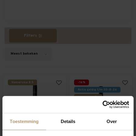
Filters
Meest bekeken
Hamersma 8.5
-16%
Actie geldig t/m 30-8-26
hamersma 8+
Toestemming
Details
Over