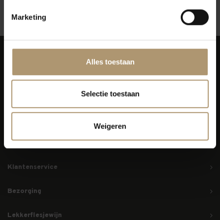
12
Toon:
Marketing
Alles toestaan
Selectie toestaan
Simon van Capelweg 127
2431 AE Noorden
Weigeren
0172 - 82 00 65
info@lekkerflesjewijn.nl
Klantenservice
Bezorging
Lekkerflesjewijn