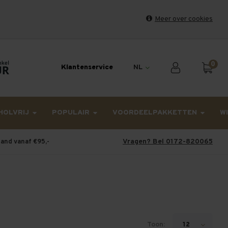
Meer over cookies
et weekend en maandag worden dinsdag verzonden.
0
Klantenservice
NL
HOLVRIJ
POPULAIR
VOORDEELPAKKETTEN
W
Vragen? Bel 0172-820065
land vanaf €95,-
Toon:
12