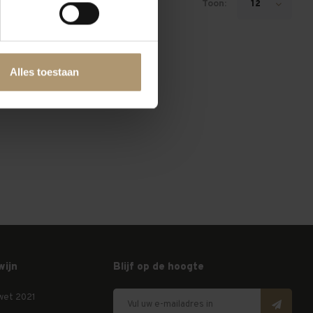
Toon:
12
Alles toestaan
wijn
Blijf op de hoogte
wet 2021