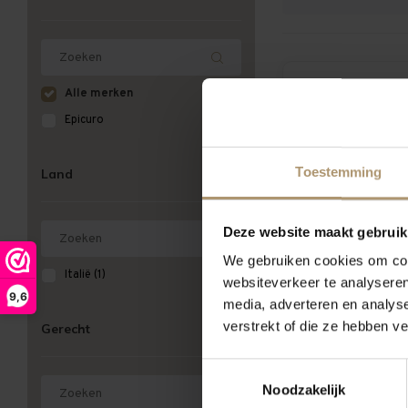
Hamersma 8.5
Alle merken
Epicuro
Toestemming
Land
Deze website maakt gebruik
We gebruiken cookies om cont
Epicuro Ver
Italië
(1)
websiteverkeer te analyseren
9,6
media, adverteren en analys
€8,9
verstrekt of die ze hebben v
Gerecht
Toestemmingsselectie
Noodzakelijk