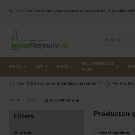
Wij slaan cookies op om onze website te verbeteren. Is dat akkoord
Let op, vanwege drukte bij PostNL kan uw beste
MOUSSERENDE
ROOD
WIT
ROSÉ
PO
WIJN
Voor 11:00 uur besteld, vandaag verzonden *
Per fles bes
Home
Tags
Epicuro witte wijn
Producten g
Filters
Wijnhuis
Meest bekeken