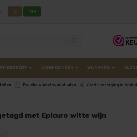
?
Ja
Nee
lling langer onderweg zijn dan gebruikelijk - Bestellingen van h
RT/DESSERT
AANBIEDINGEN
WIJNKADO
ALCO
tellen
Fysieke winkel voor afhalen
Gratis bezorging in Neder
etagd met Epicuro witte wijn