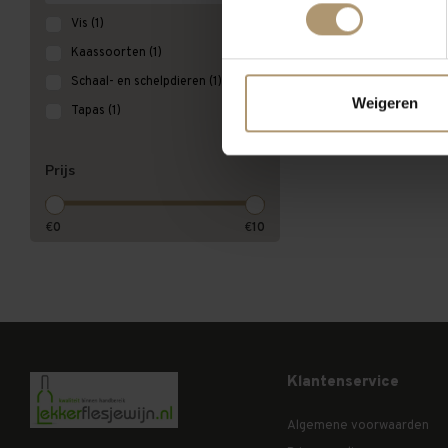
Meest bekeken
Vis
(1)
Kaassoorten
(1)
Schaal- en schelpdieren
(1)
Weigeren
Tapas
(1)
Prijs
€
0
€
10
Klantenservice
Algemene voorwaarden