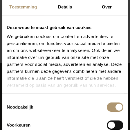
Toestemming
Details
Over
Deze website maakt gebruik van cookies
Geen producten gevonden!...
We gebruiken cookies om content en advertenties te
personaliseren, om functies voor social media te bieden
Terug naar vorige pagina
en om ons websiteverkeer te analyseren. Ook delen we
informatie over uw gebruik van onze site met onze
partners voor social media, adverteren en analyse. Deze
partners kunnen deze gegevens combineren met andere
informatie die u aan ze heeft verstrekt of die ze hebben
verzameld op basis van uw gebruik van hun services.
Toestemmingsselectie
Simon van Capelweg 127
Noodzakelijk
2431 AE Noorden
0172 - 82 00 65
Voorkeuren
info@lekkerflesjewijn.nl