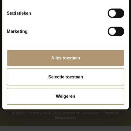
Klantenservice
Statistieken
Bezorging
Marketing
Lekkerflesjewijn
Blijf op de hoogte
Alles toestaan
Selectie toestaan
Weigeren
© Lekkerflesjewijn.nl 2026 - Powered by
Lightspeed
- Theme by
Shopmonkey