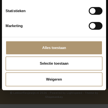
Klantenservice
Statistieken
Bezorging
Marketing
Lekkerflesjewijn
Blijf op de hoogte
Alles toestaan
Selectie toestaan
Weigeren
© Lekkerflesjewijn.nl 2026 - Powered by
Lightspeed
- Theme by
Shopmonkey