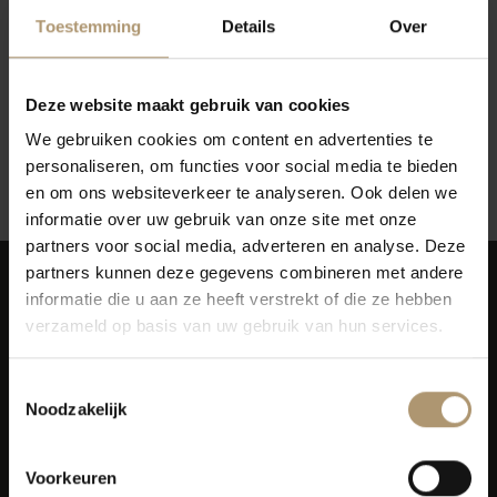
Toestemming
Details
Over
Deze website maakt gebruik van cookies
Geen producten gevonden!...
We gebruiken cookies om content en advertenties te
personaliseren, om functies voor social media te bieden
Terug naar vorige pagina
en om ons websiteverkeer te analyseren. Ook delen we
informatie over uw gebruik van onze site met onze
partners voor social media, adverteren en analyse. Deze
partners kunnen deze gegevens combineren met andere
informatie die u aan ze heeft verstrekt of die ze hebben
verzameld op basis van uw gebruik van hun services.
Toestemmingsselectie
Simon van Capelweg 127
Noodzakelijk
2431 AE Noorden
0172 - 82 00 65
Voorkeuren
info@lekkerflesjewijn.nl