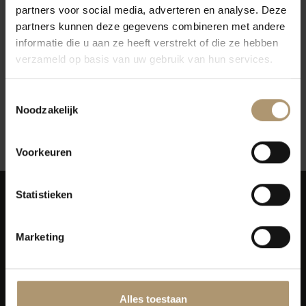
partners voor social media, adverteren en analyse. Deze
Montes Reserva
Laurent Miquel Père et Fils
partners kunnen deze gegevens combineren met andere
Chardonnay
Chardonnay - Viognier
informatie die u aan ze heeft verstrekt of die ze hebben
€10,25
verzameld op basis van uw gebruik van hun services.
€8,40
Per fles: €10,45
Toestemmingsselectie
Noodzakelijk
12
Toon:
Voorkeuren
Statistieken
Marketing
Simon van Capelweg 127
2431 AE Noorden
Alles toestaan
0172 - 82 00 65