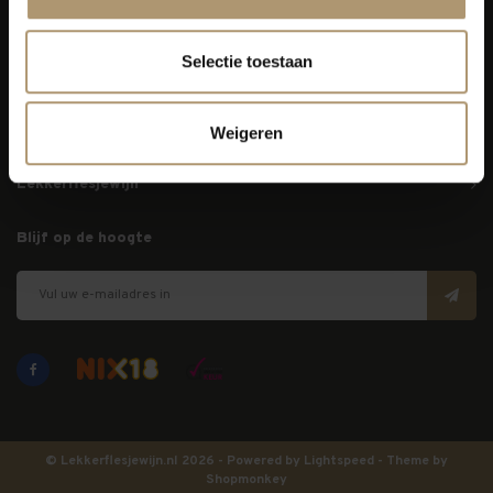
info@lekkerflesjewijn.nl
Selectie toestaan
Klantenservice
Bezorging
Weigeren
Lekkerflesjewijn
Blijf op de hoogte
© Lekkerflesjewijn.nl 2026 - Powered by
Lightspeed
- Theme by
Shopmonkey