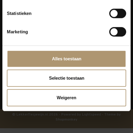
Klantenservice
Statistieken
Bezorging
Marketing
Lekkerflesjewijn
Blijf op de hoogte
Alles toestaan
Selectie toestaan
Weigeren
© Lekkerflesjewijn.nl 2026 - Powered by
Lightspeed
- Theme by
Shopmonkey