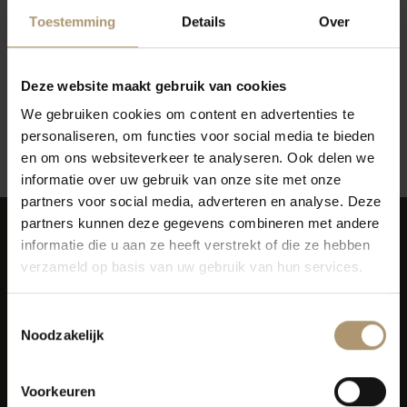
Toestemming
Details
Over
Deze website maakt gebruik van cookies
Geen producten gevonden!...
We gebruiken cookies om content en advertenties te
personaliseren, om functies voor social media te bieden
Terug naar vorige pagina
en om ons websiteverkeer te analyseren. Ook delen we
informatie over uw gebruik van onze site met onze
partners voor social media, adverteren en analyse. Deze
partners kunnen deze gegevens combineren met andere
informatie die u aan ze heeft verstrekt of die ze hebben
verzameld op basis van uw gebruik van hun services.
Toestemmingsselectie
Simon van Capelweg 127
Noodzakelijk
2431 AE Noorden
0172 - 82 00 65
Voorkeuren
info@lekkerflesjewijn.nl