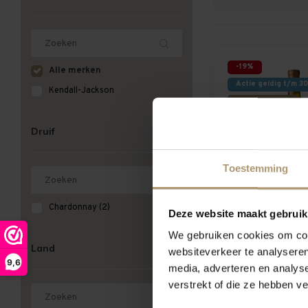
-19%
Alle merken
Actie geldig t/m 3
Kendall-Jackson
Hamersma 8.5
Druif
Toestemming
Kendall-Ja
Chardonnay
(2)
Deze website maakt gebruik
Vintner's R
Chardon
We gebruiken cookies om cont
€16,99
€2
Land
websiteverkeer te analyseren
9,6
media, adverteren en analys
verstrekt of die ze hebben v