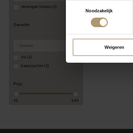
Toestemmingsselectie
Verenigde Staten
(2)
Meest bekeken
Noodzakelijk
Gerecht
Weigeren
Vis
(2)
Kaassoorten
(2)
Prijs
€
0
€
40