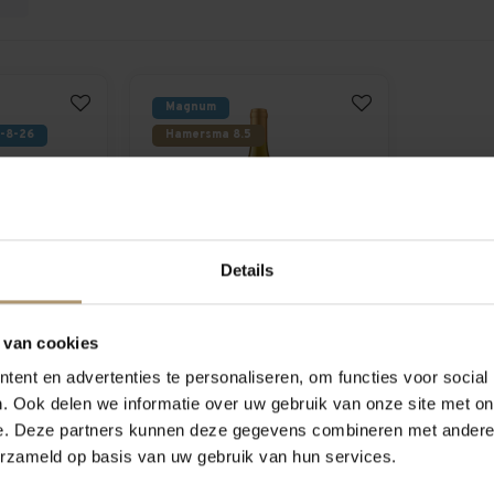
Magnum
0-8-26
Hamersma 8.5
Details
ckson
Kendall-Jackson
 van cookies
eserve
Vintner's Reserve
nay
Magnum Chardonnay
ent en advertenties te personaliseren, om functies voor social
0,95
€39,95
. Ook delen we informatie over uw gebruik van onze site met on
e. Deze partners kunnen deze gegevens combineren met andere i
erzameld op basis van uw gebruik van hun services.