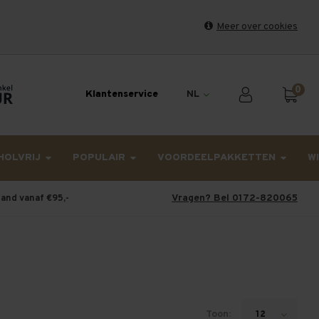
Meer over cookies
et weekend en maandag worden dinsdag verzonden.
0
Klantenservice
NL
HOLVRIJ
POPULAIR
VOORDEELPAKKETTEN
W
Vragen? Bel 0172-820065
land vanaf €95,-
Toon:
12