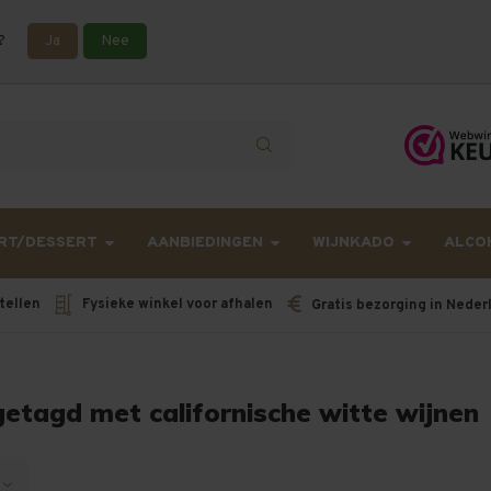
?
Ja
Nee
lling langer onderweg zijn dan gebruikelijk - Bestellingen van h
RT/DESSERT
AANBIEDINGEN
WIJNKADO
ALCO
tellen
Fysieke winkel voor afhalen
Gratis bezorging in Neder
etagd met californische witte wijnen