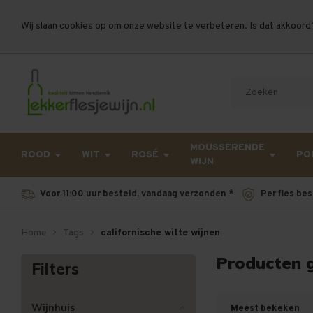
Wij slaan cookies op om onze website te verbeteren. Is dat akkoord
Let op, vanwege drukte bij PostNL kan uw beste
MOUSSERENDE
ROOD
WIT
ROSÉ
PO
WIJN
Voor 11:00 uur besteld, vandaag verzonden *
Per fles bes
Home
Tags
californische witte wijnen
Producten g
Filters
Wijnhuis
Meest bekeken