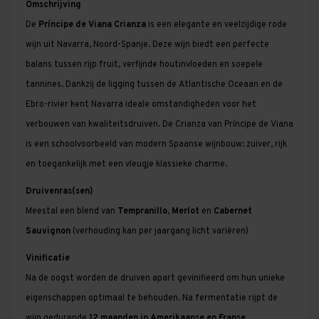
Omschrijving
De
Príncipe de Viana Crianza
is een elegante en veelzijdige rode
wijn uit Navarra, Noord-Spanje. Deze wijn biedt een perfecte
balans tussen rijp fruit, verfijnde houtinvloeden en soepele
tannines. Dankzij de ligging tussen de Atlantische Oceaan en de
Ebro-rivier kent Navarra ideale omstandigheden voor het
verbouwen van kwaliteitsdruiven. De Crianza van Príncipe de Viana
is een schoolvoorbeeld van modern Spaanse wijnbouw: zuiver, rijk
en toegankelijk met een vleugje klassieke charme.
Druivenras(sen)
Meestal een blend van
Tempranillo
,
Merlot
en
Cabernet
Sauvignon
(verhouding kan per jaargang licht variëren)
Vinificatie
Na de oogst worden de druiven apart gevinifieerd om hun unieke
eigenschappen optimaal te behouden. Na fermentatie rijpt de
wijn gedurende
12 maanden in Amerikaanse en Franse