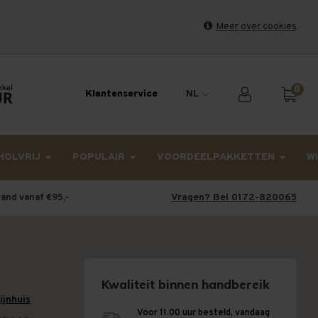
Meer over cookies
et weekend en maandag worden dinsdag verzonden.
0
Klantenservice
NL
HOLVRIJ
POPULAIR
VOORDEELPAKKETTEN
W
Vragen? Bel 0172-820065
land vanaf €95,-
Kwaliteit binnen handbereik
wijnhuis
Voor 11.00 uur besteld, vandaag