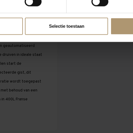
Selectie toestaan
 in kleine, ondiepe
ij van Quinta de Roriz.
en geautomatiseerd
druiven in ideale staat
len start de
cteerde gist, dit
eratie wordt toegepast
en met behoud van een
n in 400L Franse