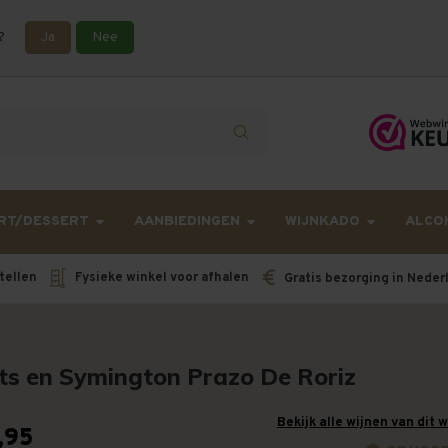
?
Ja
Nee
lling langer onderweg zijn dan gebruikelijk - Bestellingen van h
RT/DESSERT
AANBIEDINGEN
WIJNKADO
ALCO
tellen
Fysieke winkel voor afhalen
Gratis bezorging in Neder
ts en Symington Prazo De Roriz
Bekijk alle wijnen van dit 
,95