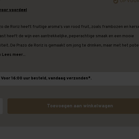
OP VOO
voor voordeel
o de Roriz heeft fruitige aroma's van rood fruit, zoals frambozen en kers
ast heeft de wijn een aantrekkelijke, peperachtige smaak en een mooie
iteit. De Prazo de Roriz is gemaakt om jong te drinken, maar met het pote
h
Lees meer...
Voor 16:00 uur besteld, vandaag verzonden*.
Toevoegen aan winkelwagen