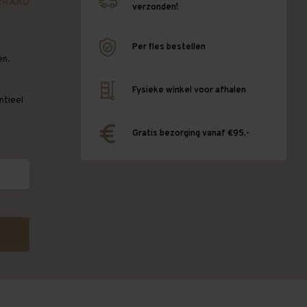
RRAAD
verzonden!
Per fles bestellen
en.
Fysieke winkel voor afhalen
ntieel
Gratis bezorging vanaf €95,-