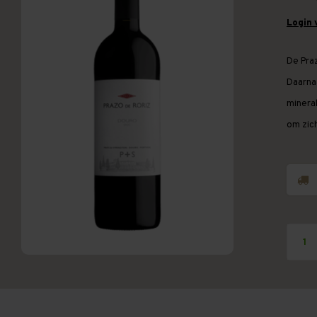
Login 
De Praz
Daarna
mineral
om zic