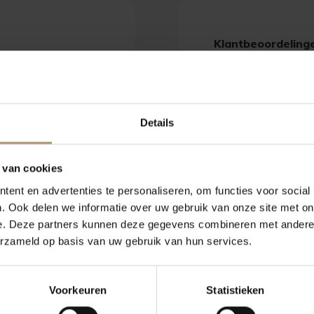
Klantbeoordeling
Details
ls frambozen en kersen.
smaak en een mooie
 van cookies
t het potentieel om zich
ent en advertenties te personaliseren, om functies voor social
. Ook delen we informatie over uw gebruik van onze site met on
e. Deze partners kunnen deze gegevens combineren met andere i
nta da Perdiz. Het
erzameld op basis van uw gebruik van hun services.
en, waar Quinta da
Voorkeuren
Statistieken