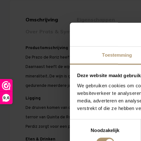
Omschrijving
Eigenschappen
Over Prats & Symington
Productomschrijving
Toestemming
De Prazo de Roriz heeft fruitige aroma's van rood fruit, zoa
Daarnaast heeft de wijn een aantrekkelijke, peperachtige 
Deze website maakt gebruik
mineraliteit. De wijn is gemaakt om jong te drinken, maar me
We gebruiken cookies om cont
gedurende meerdere jaren in de fles te ontwikkelen.
websiteverkeer te analyseren
9,6
Ligging
media, adverteren en analys
De druiven komen van de wijngaarden Quinta de Roriz en Qui
verstrekt of die ze hebben v
terroir van Quinta de Roriz zorgt voor kenmerkende mineral
Toestemmingsselectie
Perdiz zorgt voor een peperachtige smaak.
Noodzakelijk
Eten & Drinken