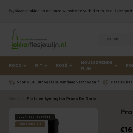
Wij slaan cookies op om onze website te verbeteren. Is dat akkoord
Let op, vanwege drukte bij PostNL kan uw beste
MOUSSERENDE
ROOD
WIT
ROSÉ
PO
WIJN
Voor 11:00 uur besteld, vandaag verzonden *
Per fles bes
Home
Prats en Symington Prazo De Roriz
Pra
Login voor voordeel
Hamersma 8.5
€16