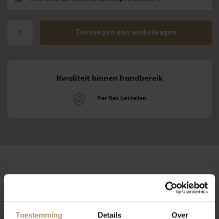
Toevoegen aan winkelwagen
Kwaliteit binnen handbereik
!
Per fles bestellen
Omschrijving
Eigenschappen
Over Paul Mas
Proefnotitie
Toestemming
Details
Over
Deze Chardonnay heeft een helder gouden kleur met strogele