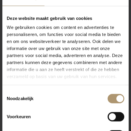
tinten. In de neus een zeer elegante wijn met veel rijp tropisch
fruit, ananas, hazelnoten, de frisse geur van lindebloesem en
Deze website maakt gebruik van cookies
kweepeer. Daarnaast ook een hint van vanille en geroosterd
We gebruiken cookies om content en advertenties te
brood. Op het palet komen frisse aroma’s van groene en rode
personaliseren, om functies voor social media te bieden
appels naar voren vergezeld met gedroogd citrusfruit. De wijn is
en om ons websiteverkeer te analyseren. Ook delen we
informatie over uw gebruik van onze site met onze
heerlijk fris, droog maar toch fruitig met een lichte tot medium
partners voor social media, adverteren en analyse. Deze
body. In de afdronk tinten van ananas, kalksteen en limoen. De
partners kunnen deze gegevens combineren met andere
wijn rijpt nog mooi verder in de fles. Wanneer in de eerste 3 jaar
informatie die u aan ze heeft verstrekt of die ze hebben
gedronken zullen de aroma’s van tropisch fruit de overhand
verzameld op basis van uw gebruik van hun services.
hebben. Daarna zullen de mineralen en boterige tonen zich meer
ontwikkelen.
Toestemmingsselectie
Eten & drinken
Noodzakelijk
Deze Chardonnay is heerlijk bij zeevruchten en visgerechten, maar
ook met wit vlees en ganzenlever paté, zachte kaas, vlaai en fruit
Voorkeuren
desserts gaat hij goed samen.