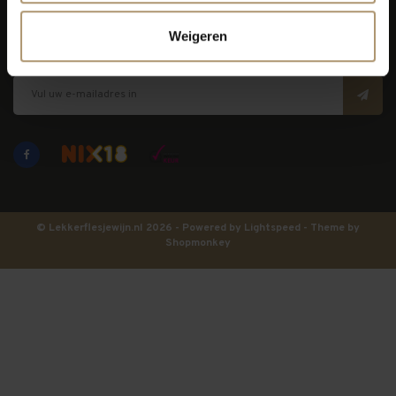
Lekkerflesjewijn
Weigeren
Blijf op de hoogte
© Lekkerflesjewijn.nl 2026 - Powered by
Lightspeed
- Theme by
Shopmonkey