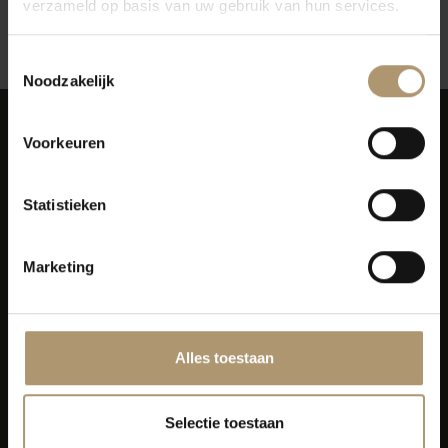
verzameld op basis van uw gebruik van hun services.
12
Toon:
Toestemmingsselectie
Noodzakelijk
Voorkeuren
Statistieken
Simon van Capelweg 127
2431 AE Noorden
Marketing
0172 - 82 00 65
info@lekkerflesjewijn.nl
Klantenservice
Alles toestaan
Bezorging
Selectie toestaan