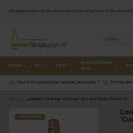
Wij slaan cookies op om onze website te verbeteren. Is dat akkoord
Let op, vanwege drukte bij PostNL kan uw beste
MOUSSERENDE
ROOD
WIT
ROSÉ
PO
WIJN
Voor 11:00 uur besteld, vandaag verzonden *
Per fles bes
Home
Langlois-Chateau Crémant de Loire Rosé 'Cuvée LC'
Lan
Hamersma 8.5
'Cu