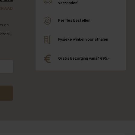
verzonden!
RRAAD
Per fles bestellen
es en
fdronk.
Fysieke winkel voor afhalen
Gratis bezorging vanaf €95,-