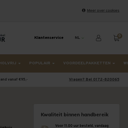
Meer over cookies
et weekend en maandag worden dinsdag verzonden.
0
Klantenservice
NL
HOLVRIJ
POPULAIR
VOORDEELPAKKETTEN
W
Vragen? Bel 0172-820065
land vanaf €95,-
Kwaliteit binnen handbereik
Voor 11.00 uur besteld, vandaag
wijnhuis