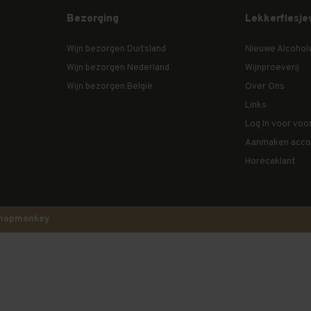
Bezorging
Lekkerflesje
Wijn bezorgen Duitsland
Nieuwe Alcohol
Wijn bezorgen Nederland
Wijnproeverij
Wijn bezorgen België
Over Ons
Links
Log In voor voo
Aanmaken acco
Horecaklant
hopmonkey