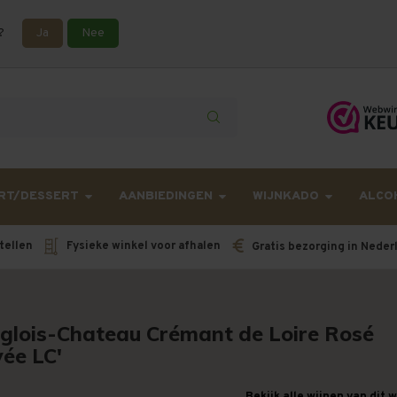
?
Ja
Nee
lling langer onderweg zijn dan gebruikelijk - Bestellingen van h
RT/DESSERT
AANBIEDINGEN
WIJNKADO
ALCO
tellen
Fysieke winkel voor afhalen
Gratis bezorging in Neder
glois-Chateau Crémant de Loire Rosé
vée LC'
Bekijk alle wijnen van dit 