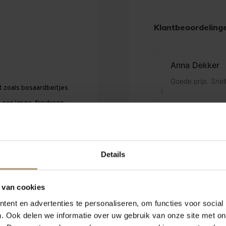
Klantbeoordeling
it zoals bosaardbeitjes
t een lange, frisdroge
maak kan deze wijn
Details
 met vis- en
 fris fruit zoals in
 van cookies
in combinatie met
ent en advertenties te personaliseren, om functies voor social
. Ook delen we informatie over uw gebruik van onze site met on