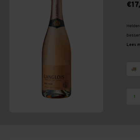
€17
Heldere
bessen.
Lees m