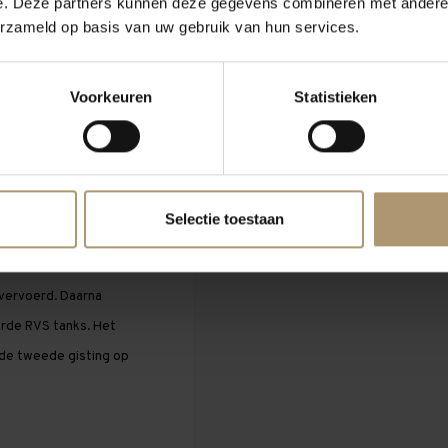
e. Deze partners kunnen deze gegevens combineren met andere i
erzameld op basis van uw gebruik van hun services.
pgericht en is in
 breed gamma aan
Voorkeuren
Statistieken
itis. Dit keurmerk
fwel het bedrijven van
 druiven van het domein
gsmiddelen en met de
Selectie toestaan
 vervoerd. Daarna
urde RVS tanks. Het
 de tweede gisting op