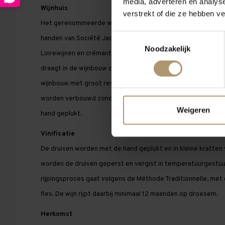
media, adverteren en analys
Wijnhuis
verstrekt of die ze hebben v
Het gerenommeerde wijnhuis Langlois-Château werd in 1885 o
Toestemmingsselectie
handen van Société Jacques Bollinger. Men produceert een
Noodzakelijk
Loirewijnen en crémants volgens de voorwaarden van Terra V
draagt in de wijnbouw de production viticole raisonnée uit o
wijnbouw met groot respect en aandacht voor de natuur: de
worden verbouwd zonder gebruik van chemische bestrijdin
Weigeren
hand geplukt.
Vinificatie
De druiven worden met de hand geplukt en in kleine kratten
worden de druiven geperst en vergist in temperatuurgestu
rijpingsproces gaat volgens de Méthode Traditionnelle, met
fles. De wijn rijpt daarbij minimaal 12 maanden op droesem.
Herkomst