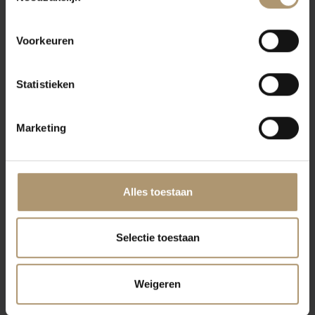
Eettips
Heerlijk bij salades, witvis, kipgerechten of als aperitief. Serveer
Voorkeuren
op 8-10°C.
Statistieken
Wijnhuis omschrijving
De Heroes-serie van Santa Rita is bedoeld als eerbetoon aan
eenvoud en kwaliteit. Wijnen die makkelijk in de omgang zijn, maar
Marketing
met karakter.
Alles toestaan
Klantbeoordelingen
Selectie toestaan
Weigeren