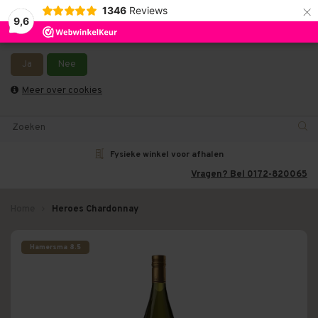
×
1346
Reviews
9,6
Wij slaan cookies op om onze website te verbeteren. Is dat
akkoord?
Let op, vanwege drukte bij PostNL kan uw bestelling langer onderweg zijn
dan gebruikelijk - Bestellingen van het weekend en maandag worden
Ja
Nee
dinsdag verzonden.
0
Meer over cookies
Fysieke winkel voor afhalen
Vragen? Bel 0172-820065
Home
Heroes Chardonnay
Hamersma 8.5