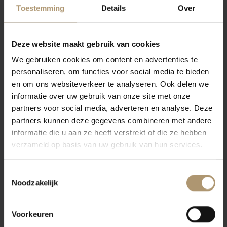
Toestemming
Details
Over
Graham’s 10 Years Old Tawny de beste in haar soort.
Druivensoort(en)
De druivensoorten zijn Touriga Francesca, Touriga Nacional, Tinta
Deze website maakt gebruik van cookies
Barroca en Tinta Roriz en Tinta Cão.
We gebruiken cookies om content en advertenties te
Vinificatie
personaliseren, om functies voor social media te bieden
De Port wordt na traditionele vinificatie gerijpt in grote houten
en om ons websiteverkeer te analyseren. Ook delen we
vaten van 534 liter waardoor de Port zijn karakteristieke Tawny
informatie over uw gebruik van onze site met onze
partners voor social media, adverteren en analyse. Deze
karakter krijgt.
partners kunnen deze gegevens combineren met andere
Proefnotities
informatie die u aan ze heeft verstrekt of die ze hebben
Fijne roodbruine kleur. De geur is rijp en complex. Duidelijke
verzameld op basis van uw gebruik van hun services.
aroma’s van noten, honing en vijgen. Het is een volle rijpe smaak,
zeer zacht met veel smaak. De afdronk is voluptueus en lang.
Toestemmingsselectie
Eten & Drinken
Noodzakelijk
Combineer deze Port met blauwe kazen, noten en vijgen.
Bekroningen
Voorkeuren
90 punten Wine Spectator, Silver Int.Wine Challenge 2008, Silver