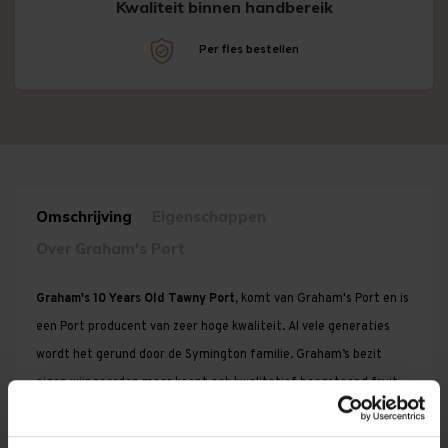
Kwaliteit binnen handbereik
!
Per fles bestellen
Omschrijving
Eigenschappen
Over Graham's Port
Graham's 10 Years Old Tawny Port,
komt van Graham's Port en is
een Port producent van zeer hoge kwaliteit. Al vele generaties
wordt het gerund door de Symington familie. Graham’s bezit
eigen wijngaarden maar koopt ook kwalitatief hoogstaand fruit
van lokale boeren. Sommige leveren al drie generaties fruit aan
de Symington familie.
Volgens toonaangevende wijnbladen is de