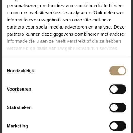
personaliseren, om functies voor social media te bieden
Ligging
en om ons websiteverkeer te analyseren. Ook delen we
De druiven komen uit de streek Verone, onder andere bekend van
informatie over uw gebruik van onze site met onze
partners voor social media, adverteren en analyse. Deze
het Gardameer. De gebruikte Italiaanse druiven zijn Garganega en
partners kunnen deze gegevens combineren met andere
Trebbiano aangevuld met een beetje Chardonnay.
informatie die u aan ze heeft verstrekt of die ze hebben
Vinificatie
verzameld op basis van uw gebruik van hun services.
Deze fruitige witte wijn is modern gemaakt. Het gebruik van rvs
vaten en vergisting op een koele temperatuur zijn hier onderdeel
Toestemmingsselectie
Noodzakelijk
van.
Voorkeuren
Klantbeoordelingen
Statistieken
Marketing