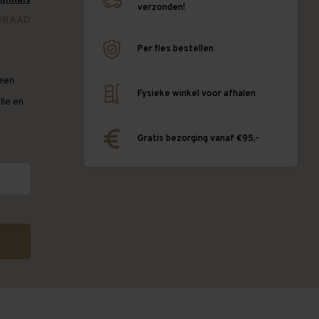
verzonden!
RRAAD
Per fles bestellen
 een
Fysieke winkel voor afhalen
lle en
Gratis bezorging vanaf €95,-