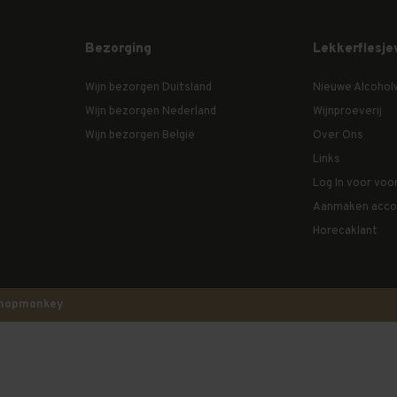
Bezorging
Lekkerflesje
Wijn bezorgen Duitsland
Nieuwe Alcohol
Wijn bezorgen Nederland
Wijnproeverij
Wijn bezorgen België
Over Ons
Links
Log In voor voo
Aanmaken acco
Horecaklant
hopmonkey