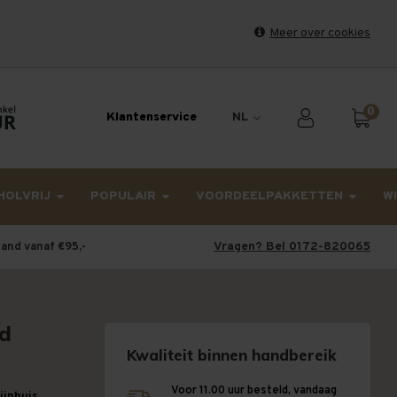
Meer over cookies
et weekend en maandag worden dinsdag verzonden.
0
Klantenservice
NL
HOLVRIJ
POPULAIR
VOORDEELPAKKETTEN
W
Vragen? Bel 0172-820065
land vanaf €95,-
rd
Kwaliteit binnen handbereik
Voor 11.00 uur besteld, vandaag
wijnhuis