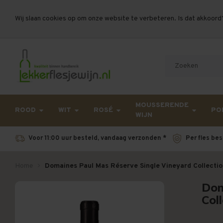
Wij slaan cookies op om onze website te verbeteren. Is dat akkoord
Let op, vanwege drukte bij PostNL kan uw beste
MOUSSERENDE
ROOD
WIT
ROSÉ
PO
WIJN
Voor 11:00 uur besteld, vandaag verzonden *
Per fles bes
Home
Domaines Paul Mas Réserve Single Vineyard Collectio
Dom
Col