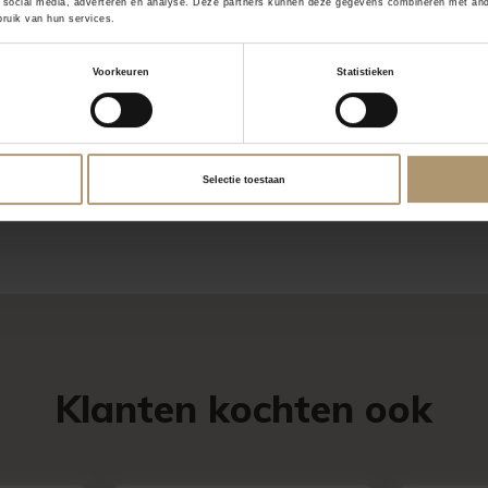
 social media, adverteren en analyse. Deze partners kunnen deze gegevens combineren met ander
ruik van hun services.
 gevogelte, stoofvlees
Voorkeuren
Statistieken
rische maaltijd.
Selectie toestaan
Klanten kochten ook