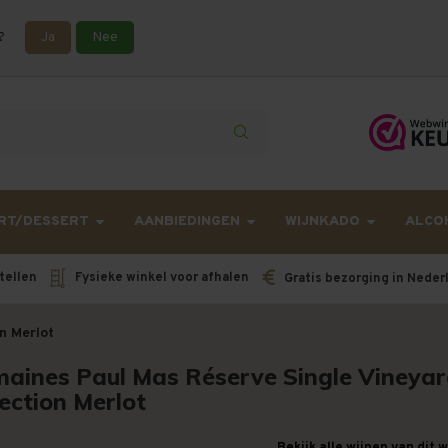
?
Ja
Nee
lling langer onderweg zijn dan gebruikelijk - Bestellingen van h
RT/DESSERT
AANBIEDINGEN
WIJNKADO
ALCO
tellen
Fysieke winkel voor afhalen
Gratis bezorging in Neder
n Merlot
aines Paul Mas Réserve Single Vineya
lection Merlot
Bekijk alle wijnen van dit 