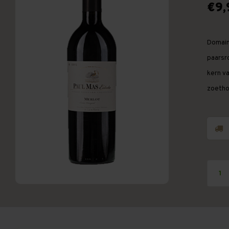
€9,
Domain
paarsr
kern v
zoetho