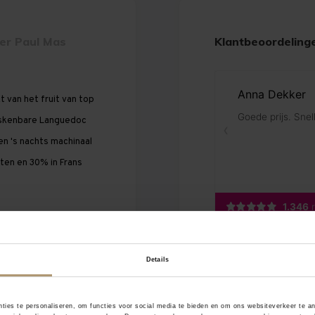
er Paul Mas
Klantbeoordeling
 van het fruit van top
miskenbare Languedoc
en 's nachts machinaal
ten en 30% in Frans
legant en complex met
ewerkt met tonen van
Details
balans met zachte, maar
ties te personaliseren, om functies voor social media te bieden en om ons websiteverkeer te a