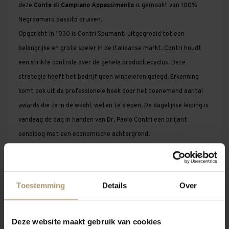
deze
Conte di Campiano Appassimento
is gemaakt van 100%
Negroamaro passito druiven.
Opgericht in 1930 is Contri Spumanti uitgegroeid tot een
belangrijke en grote speler in de Italiaanse markt. Contri houdt
een strikte controle over de gehele productiecyclus. Deze
strategie heeft het bedrijf geen windeieren gelegd. Erkenning
komt ook uit de professionele hoek door het toenemend aantal
awards die ze in de wacht weten te slepen. De dagelijkse leiding is
vandaag de dag in handen van Dr. Paolo Contri een briljant
oenoloog met een economische achtergrond.
Druivensoort(en)
100% Negroamaro passito druiven
Toestemming
Details
Over
Vinificatie
De druiven worden drie weken lang gedroogd op de wijnstokken.
Deze website maakt gebruik van cookies
De druiven worden eind september, begin oktober handmatig