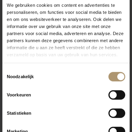
We gebruiken cookies om content en advertenties te
geplukt, daarna volgt de maceratie op de schil om smaak en kleur
personaliseren, om functies voor social media te bieden
te extraheren.
en om ons websiteverkeer te analyseren. Ook delen we
Proefnotities
informatie over uw gebruik van onze site met onze
partners voor social media, adverteren en analyse. Deze
De kleur van deze wijn is robijnrood met oranje tinten. In de neus
partners kunnen deze gegevens combineren met andere
intense en complexe aroma’s met tonen van rijp fruit en kruiden.
informatie die u aan ze heeft verstrekt of die ze hebben
Een goede balans met subtiele tannines en een licht bittertje in
verzameld op basis van uw gebruik van hun services.
de afdronk.
Toestemmingsselectie
Eten & drinken
Noodzakelijk
Deze wijn is heerlijk bij kruidige pasta’s, rood vlees en gerijpte
kazen.
Voorkeuren
Statistieken
Klantbeoordelingen
Marketing