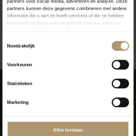
partners voor social media, adverteren en analyse. Deze
Nautilus Sauvignon Blanc
partners kunnen deze gegevens combineren met andere
Marlborough
informatie die u aan ze heeft verstrekt of die ze hebben
€17,95
verzameld op basis van uw gebruik van hun services.
Toestemmingsselectie
Noodzakelijk
12
Toon:
Voorkeuren
Statistieken
Marketing
Simon van Capelweg 127
2431 AE Noorden
0172 - 82 00 65
Alles toestaan
info@lekkerflesjewijn.nl