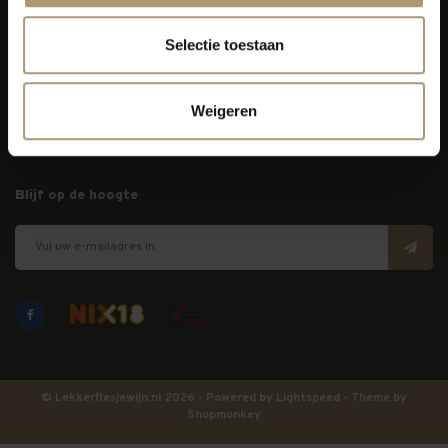
Selectie toestaan
Klantenservice
Bezorging
Weigeren
Lekkerflesjewijn
Blijf op de hoogte
© Lekkerflesjewijn.nl 2026 - Powered by
Lightspeed
- Theme by
Shopmonkey