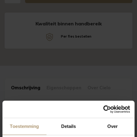
Kwaliteit binnen handbereik
!
Per fles bestellen
Omschrijving
Eigenschappen
Over Cielo
Cielo e Terra werd opgericht in 1908 door een groep
wijnproducenten in Veneto met als doel hun krachten zowel op
gebied van productie, verkoop en kennis te bundelen. Vandaag de
Toestemming
Details
Over
dag hebben de aangesloten leden beschikking over meer dan