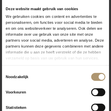
3000 hectare wijngaarden. Een enorme productie. Deze wijnbouw
concentreert zich met name in de heuvels van Berici, die zorgen
Deze website maakt gebruik van cookies
voor een goede ligging ten opzichte van de zon. Dit gebied heeft
We gebruiken cookies om content en advertenties te
ook een reputatie hoog te houden op het gebied van Olijfolie,
personaliseren, om functies voor social media te bieden
ham, kaas en truffels.
en om ons websiteverkeer te analyseren. Ook delen we
informatie over uw gebruik van onze site met onze
Door het enorme aanbod aan druiven is Cielo in staat om de
partners voor social media, adverteren en analyse. Deze
kwaliteit goed en stabiel te houden tegen vriendelijke prijzen. Ook
partners kunnen deze gegevens combineren met andere
de hypermoderne productie middelen van tegenwoordig dragen
informatie die u aan ze heeft verstrekt of die ze hebben
bij aan een stabiele kwaliteit.
verzameld op basis van uw gebruik van hun services.
Proefnotities
Toestemmingsselectie
Deze prosecco is helder strogeel van kleur. In de neus komen
Noodzakelijk
frisse en florale geuren naar voren. De smaak van deze prosecco is
fruitig.
Voorkeuren
Statistieken