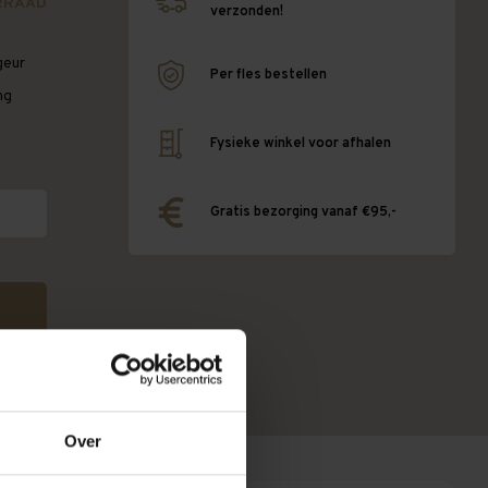
RRAAD
verzonden!
geur
Per fles bestellen
ng
Fysieke winkel voor afhalen
Gratis bezorging vanaf €95,-
Over