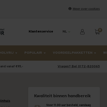
Meer over cookies
et weekend en maandag worden dinsdag verzonden.
0
Klantenservice
NL
HOLVRIJ
POPULAIR
VOORDEELPAKKETTEN
W
Vragen? Bel 0172-820065
land vanaf €95,-
Kwaliteit binnen handbereik
wijnhuis
Voor 11.00 uur besteld, vandaag