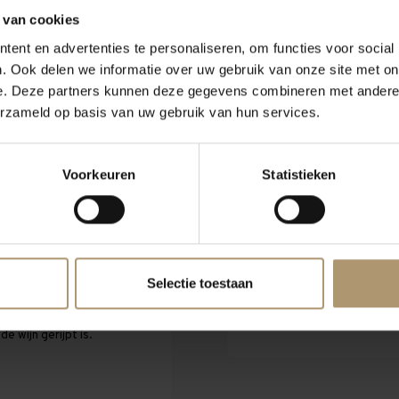
 van cookies
er Bel Colle
Klantbeoordeling
ent en advertenties te personaliseren, om functies voor social
. Ook delen we informatie over uw gebruik van onze site met on
e. Deze partners kunnen deze gegevens combineren met andere i
 Barbera druiven. De
erzameld op basis van uw gebruik van hun services.
uvels, prachtig zien.
Voorkeuren
Statistieken
de kleur en een intense
wijn is droog met een
n een volle harmonische
Selectie toestaan
maaltijd gedronken
e wijn gerijpt is.