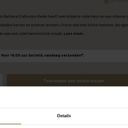
OP VOO
le Barbera D'alba Ape Reale heeft een briljante rode kleur en een intense 
delijke kersen en pruimen aroma's. Frisse wijn met lichte tannines. Na rijpi
de wijn een volle harmonische smaak.
Lees meer...
Voor 16:00 uur besteld, vandaag verzonden*.
Toevoegen aan winkelwagen
Details