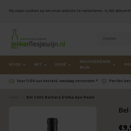
Wij slaan cookies op om onze website te verbeteren. Is dat akkoord
Let op, vanwege drukte bij PostNL kan uw beste
MOUSSERENDE
ROOD
WIT
ROSÉ
PO
WIJN
Voor 11:00 uur besteld, vandaag verzonden *
Per fles bes
Home
Bel Colle Barbera D'alba Ape Reale
Bel
€9,