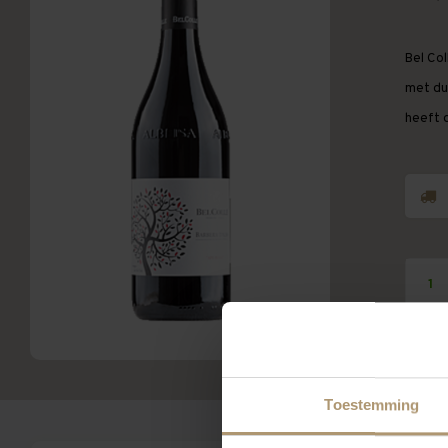
Bel Col
met dui
heeft 
Toestemming