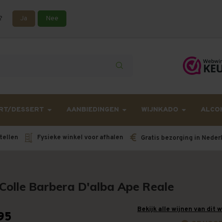
?
Ja
Nee
lling langer onderweg zijn dan gebruikelijk - Bestellingen van h
RT/DESSERT
AANBIEDINGEN
WIJNKADO
ALCO
tellen
Fysieke winkel voor afhalen
Gratis bezorging in Neder
 Colle Barbera D'alba Ape Reale
Bekijk alle wijnen van dit 
95