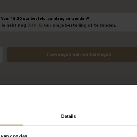
Voor 16:00 uur besteld, vandaag verzonden*.
Je hebt nog
0:40:32
uur om je bestelling af te ronden.
Toevoegen aan winkelwagen
Details
 van cookies