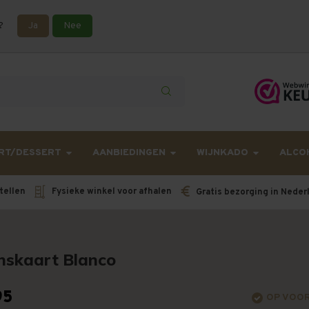
?
Ja
Nee
lling langer onderweg zijn dan gebruikelijk - Bestellingen van h
RT/DESSERT
AANBIEDINGEN
WIJNKADO
ALCO
tellen
Fysieke winkel voor afhalen
Gratis bezorging in Neder
skaart Blanco
95
OP VOO