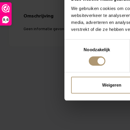
We gebruiken cookies om cont
websiteverkeer te analyseren
Omschrijving
Eigenschappen
9,6
media, adverteren en analys
verstrekt of die ze hebben v
Geen informatie gevonden...
Toestemmingsselectie
Noodzakelijk
Weigeren