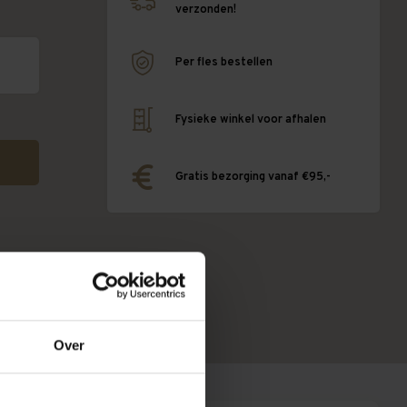
verzonden!
Per fles bestellen
Fysieke winkel voor afhalen
Gratis bezorging vanaf €95,-
Over