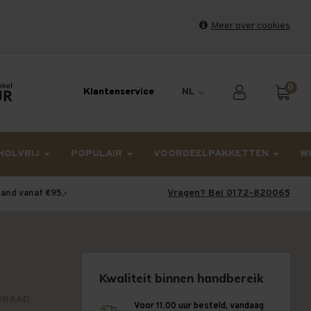
Meer over cookies
et weekend en maandag worden dinsdag verzonden.
0
Klantenservice
NL
HOLVRIJ
POPULAIR
VOORDEELPAKKETTEN
W
Vragen? Bel 0172-820065
land vanaf €95,-
Kwaliteit binnen handbereik
RRAAD
Voor 11.00 uur besteld, vandaag