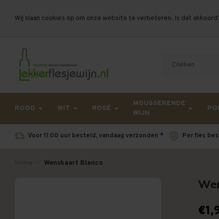
Wij slaan cookies op om onze website te verbeteren. Is dat akkoord
Let op, vanwege drukte bij PostNL kan uw beste
MOUSSERENDE
ROOD
WIT
ROSÉ
PO
WIJN
Voor 11:00 uur besteld, vandaag verzonden *
Per fles bes
Home
Wenskaart Blanco
Wen
€1,