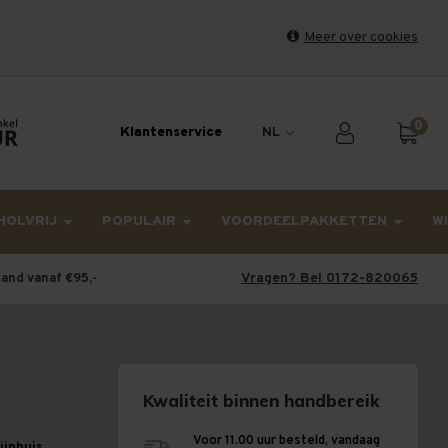
Meer over cookies
et weekend en maandag worden dinsdag verzonden.
0
Klantenservice
NL
HOLVRIJ
POPULAIR
VOORDEELPAKKETTEN
W
Vragen? Bel 0172-820065
land vanaf €95,-
Kwaliteit binnen handbereik
Voor 11.00 uur besteld, vandaag
wijnhuis