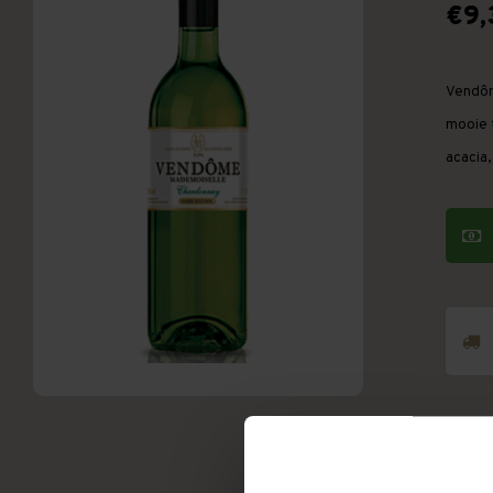
€9,
Vendôm
mooie f
acacia