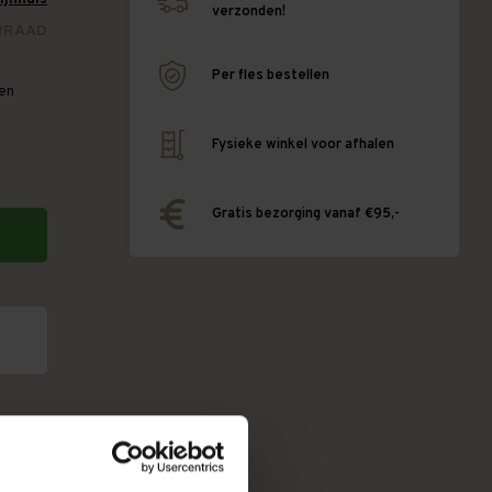
verzonden!
RRAAD
Per fles bestellen
een
n
Fysieke winkel voor afhalen
Gratis bezorging vanaf €95,-