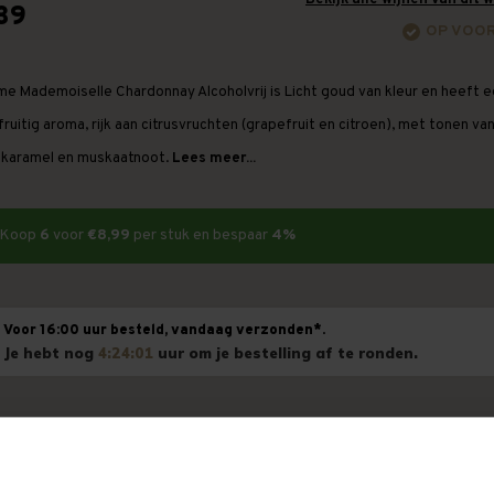
39
OP VOO
e Mademoiselle Chardonnay Alcoholvrij is Licht goud van kleur en heeft 
ruitig aroma, rijk aan citrusvruchten (grapefruit en citroen), met tonen va
, karamel en muskaatnoot.
Lees meer...
Koop
6
voor
€8,99
per stuk en bespaar
4%
Voor 16:00 uur besteld, vandaag verzonden*.
Je hebt nog
4:24:01
uur om je bestelling af te ronden.
Toevoegen aan winkelwagen