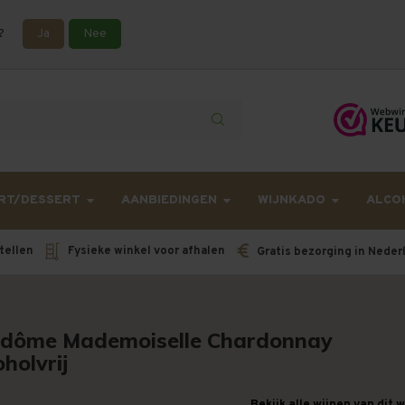
?
Ja
Nee
lling langer onderweg zijn dan gebruikelijk - Bestellingen van h
RT/DESSERT
AANBIEDINGEN
WIJNKADO
ALCO
tellen
Fysieke winkel voor afhalen
Gratis bezorging in Neder
dôme Mademoiselle Chardonnay
holvrij
Bekijk alle wijnen van dit 