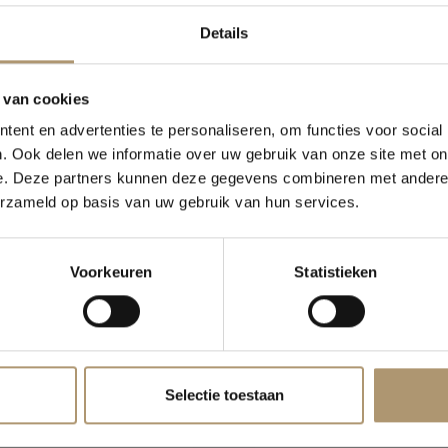
Details
 van cookies
er Vendôme
Klantbeoordeling
ent en advertenties te personaliseren, om functies voor social
. Ook delen we informatie over uw gebruik van onze site met on
e. Deze partners kunnen deze gegevens combineren met andere i
erzameld op basis van uw gebruik van hun services.
n Spaanse Chardonnay
verwarmd tot iets onder
Deze methode heet
Voorkeuren
Statistieken
citrusvruchten
Selectie toestaan
skaatnoot. Het licht