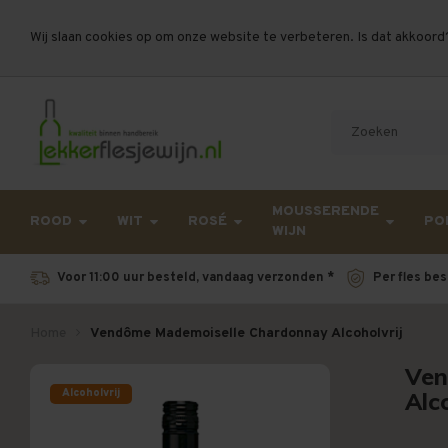
Wij slaan cookies op om onze website te verbeteren. Is dat akkoord
Let op, vanwege drukte bij PostNL kan uw beste
MOUSSERENDE
ROOD
WIT
ROSÉ
PO
WIJN
Voor 11:00 uur besteld, vandaag verzonden *
Per fles bes
Home
Vendôme Mademoiselle Chardonnay Alcoholvrij
Ven
Alcoholvrij
Alco