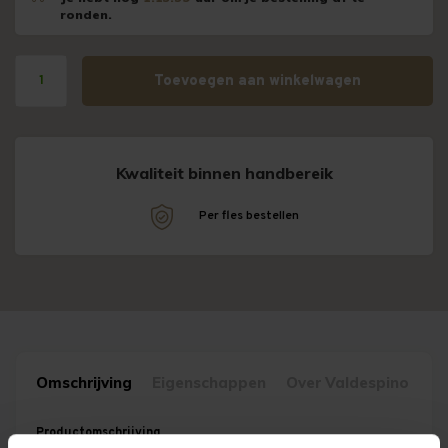
ronden.
Toevoegen aan winkelwagen
Kwaliteit binnen handbereik
!
Per fles bestellen
Omschrijving
Eigenschappen
Over Valdespino
Productomschrijving