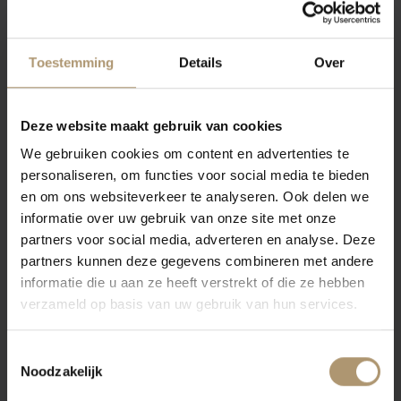
Een lichte strogele kleur met delicate, gistachtige aroma's en
minerale tonen. De smaak is droog, fris en crispy met een pittige,
delicate afdronk.
Toestemming
Details
Over
Ligging
De wijngaard Albariza is gelegen in het unieke Pago de Miraflores
Deze website maakt gebruik van cookies
in de kustregio Sanlucar de Barrameda. Bijzonder is dat de bodem
We gebruiken cookies om content en advertenties te
een zeer hoog gehalte van calciumcarbonaat bevat, dat zorgt
personaliseren, om functies voor social media te bieden
voor de mineraliteit in de wijn. De druiven zijn afkomstig van
en om ons websiteverkeer te analyseren. Ook delen we
informatie over uw gebruik van onze site met onze
wijnstokken met een gemiddelde leeftijd van 5 jaar.
partners voor social media, adverteren en analyse. Deze
Eten & Drinken
partners kunnen deze gegevens combineren met andere
Perfect als aperitief of gecombineerd met zeevruchten en
informatie die u aan ze heeft verstrekt of die ze hebben
verzameld op basis van uw gebruik van hun services.
visgerechten of met nootjes. Serveer de sherry gekoeld (tussen
de 8 ºC tot 10 ºC) en in een wit wijnglas.
Toestemmingsselectie
Vinificatie
Noodzakelijk
De druiven worden handmatig geoogst en gedeeltelijk ontsteeld.