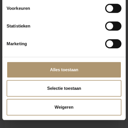
De licht gekneusde druiven worden gekoeld en het spontaan
Voorkeuren
aflopende sap (dus zonder persing) wordt met natuurlijke gisten
vergist in roestvrij stalen tanks. De wijn wordt versterkt tot 15%
Statistieken
en 5 jaar gerijpt in Solera's en criadera's in Sanlucar de
Barrameda.
Marketing
Klantbeoordelingen
Alles toestaan
Selectie toestaan
Weigeren