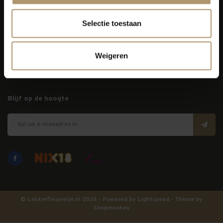
Selectie toestaan
Klantenservice
Bezorging
Weigeren
Lekkerflesjewijn
Blijf op de hoogte
© Lekkerflesjewijn.nl 2026 - Powered by
Lightspeed
- Theme by
Shopmonkey