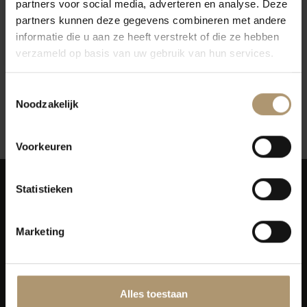
partners voor social media, adverteren en analyse. Deze
Steininger Grüner Veltliner
Steininger Grüner Veltliner
partners kunnen deze gegevens combineren met andere
Ried Spiegel Kamptal
Kamptal
informatie die u aan ze heeft verstrekt of die ze hebben
Reserve
€16,50
€13,95
verzameld op basis van uw gebruik van hun services.
Toestemmingsselectie
Noodzakelijk
12
Toon:
Voorkeuren
Statistieken
Marketing
Simon van Capelweg 127
2431 AE Noorden
0172 - 82 00 65
Alles toestaan
info@lekkerflesjewijn.nl