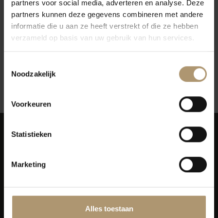
partners voor social media, adverteren en analyse. Deze
Steininger Grüner Veltliner
Steininger Grüner Veltliner
partners kunnen deze gegevens combineren met andere
Ried Spiegel Kamptal
Kamptal
informatie die u aan ze heeft verstrekt of die ze hebben
Reserve
€16,50
€13,95
verzameld op basis van uw gebruik van hun services.
Toestemmingsselectie
Noodzakelijk
12
Toon:
Voorkeuren
Statistieken
Marketing
Simon van Capelweg 127
2431 AE Noorden
0172 - 82 00 65
Alles toestaan
info@lekkerflesjewijn.nl