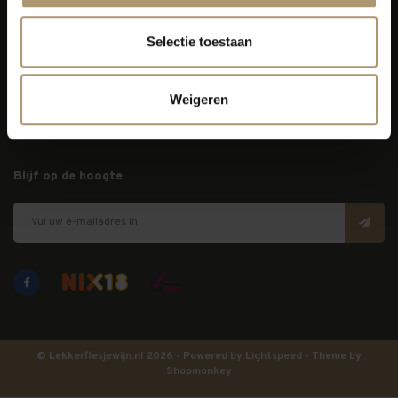
Selectie toestaan
Klantenservice
Bezorging
Weigeren
Lekkerflesjewijn
Blijf op de hoogte
© Lekkerflesjewijn.nl 2026 - Powered by
Lightspeed
- Theme by
Shopmonkey