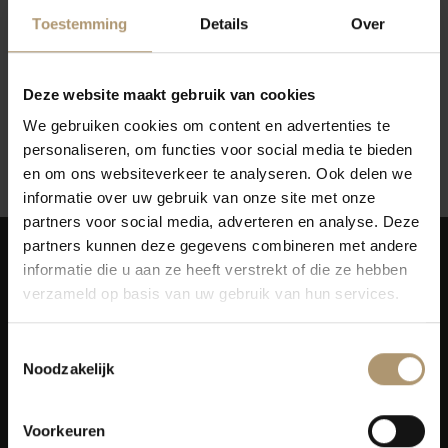
Toestemming
Details
Over
Deze website maakt gebruik van cookies
Geen producten gevonden!...
We gebruiken cookies om content en advertenties te
personaliseren, om functies voor social media te bieden
Terug naar vorige pagina
en om ons websiteverkeer te analyseren. Ook delen we
informatie over uw gebruik van onze site met onze
partners voor social media, adverteren en analyse. Deze
partners kunnen deze gegevens combineren met andere
informatie die u aan ze heeft verstrekt of die ze hebben
verzameld op basis van uw gebruik van hun services.
Toestemmingsselectie
Simon van Capelweg 127
Noodzakelijk
2431 AE Noorden
0172 - 82 00 65
Voorkeuren
info@lekkerflesjewijn.nl