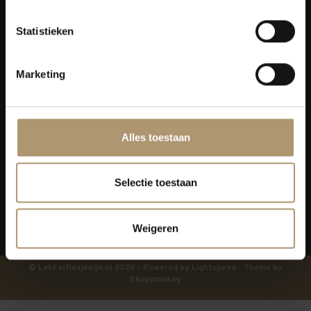
Klantenservice
Statistieken
Bezorging
Marketing
Lekkerflesjewijn
Blijf op de hoogte
Alles toestaan
Selectie toestaan
Weigeren
© Lekkerflesjewijn.nl 2026 - Powered by
Lightspeed
- Theme by
Shopmonkey