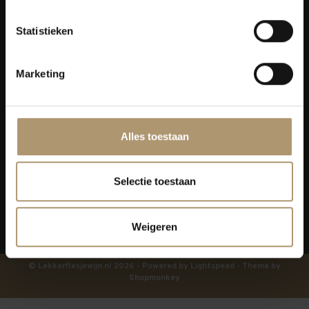
Klantenservice
Statistieken
Bezorging
Marketing
Lekkerflesjewijn
Blijf op de hoogte
Alles toestaan
Selectie toestaan
Weigeren
© Lekkerflesjewijn.nl 2026 - Powered by
Lightspeed
- Theme by
Shopmonkey