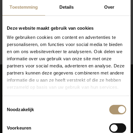
Toestemming
Details
Over
Deze website maakt gebruik van cookies
Geen producten gevonden!...
We gebruiken cookies om content en advertenties te
personaliseren, om functies voor social media te bieden
Terug naar vorige pagina
en om ons websiteverkeer te analyseren. Ook delen we
informatie over uw gebruik van onze site met onze
partners voor social media, adverteren en analyse. Deze
partners kunnen deze gegevens combineren met andere
informatie die u aan ze heeft verstrekt of die ze hebben
verzameld op basis van uw gebruik van hun services.
Toestemmingsselectie
Simon van Capelweg 127
Noodzakelijk
2431 AE Noorden
0172 - 82 00 65
Voorkeuren
info@lekkerflesjewijn.nl