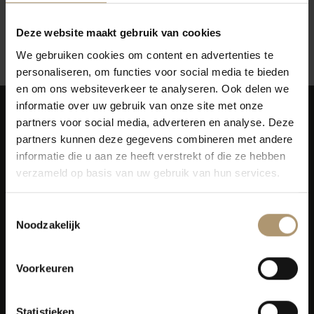
Deze website maakt gebruik van cookies
Jansz
Yalumba
We gebruiken cookies om content en advertenties te
personaliseren, om functies voor social media te bieden
en om ons websiteverkeer te analyseren. Ook delen we
informatie over uw gebruik van onze site met onze
partners voor social media, adverteren en analyse. Deze
partners kunnen deze gegevens combineren met andere
informatie die u aan ze heeft verstrekt of die ze hebben
verzameld op basis van uw gebruik van hun services.
Simon van Capelweg 127
2431 AE Noorden
Toestemmingsselectie
0172 - 82 00 65
Noodzakelijk
info@lekkerflesjewijn.nl
Voorkeuren
Klantenservice
Bezorging
Statistieken