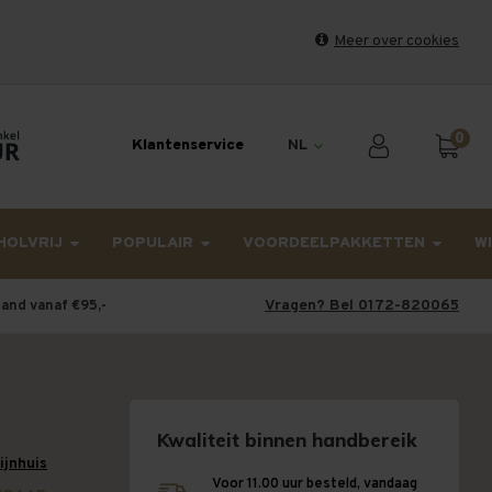
Meer over cookies
et weekend en maandag worden dinsdag verzonden.
0
Klantenservice
NL
HOLVRIJ
POPULAIR
VOORDEELPAKKETTEN
W
Vragen? Bel 0172-820065
land vanaf €95,-
Kwaliteit binnen handbereik
wijnhuis
Voor 11.00 uur besteld, vandaag