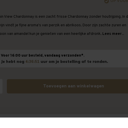
OP VOO
in View Chardonnay is een zacht frisse Chardonnay zonder houtrijping. In 
ijn vindt je fijne aroma's van perzik en abrikoos. Door zijn zachte zuren en
oon van amandel kun je genieten van een heerlijke afdronk.
Lees meer...
Voor 16:00 uur besteld, vandaag verzonden*.
Je hebt nog
4:36:51
uur om je bestelling af te ronden.
Toevoegen aan winkelwagen