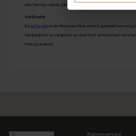
een feestje maken. Een witte wijn die zich leent bij vis en g
Vinificatie
De
witte wijn
in de Mountain View serie is gemaakt om jong t
temperatuur te vergisten en door kort schilcontact ontstaa
fruitig karakter.
Klantenservice