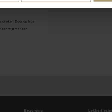
evogelte.
e drinken. Door op lage
t een wijn met een
Bezorging
Lekkerflesje