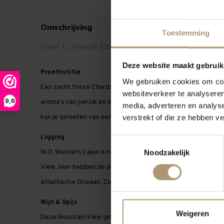
Omschrijving
Eigenschappen
Toestemming
Over L' Avenir Estate
Deze website maakt gebruik
Proefnotitie
We gebruiken cookies om cont
Een zacht frisse Chardonnay zonder houtrijping. In deze witte 
websiteverkeer te analyseren
9,6
aroma's van perzik en abrikoos. Door zijn zachte zuren en 
media, adverteren en analys
verstrekt of die ze hebben v
kun je genieten van een heerlijke afdronk.
Ligging
Toestemmingsselectie
Noodzakelijk
W.O. Western Cape is het herkomstgebied voor de Chardonn
View. Hier hebben de druiven het voordeel van de verkoelen
Atlantische Oceaan. Zo blijf de witte wijn lekker fris.
Wijn & Spijs
Weigeren
Deze Mountain View gemaakt van Chardonnay druiven zullen