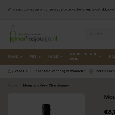
Wij slaan cookies op om onze website te verbeteren. Is dat akkoord
Let op, vanwege drukte bij PostNL kan uw beste
MOUSSERENDE
ROOD
WIT
ROSÉ
PO
WIJN
Voor 11:00 uur besteld, vandaag verzonden *
Per fles bes
Home
Mountain View Chardonnay
Mou
€8,