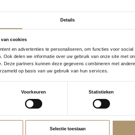
Klantbeoordeling
Details
 van cookies
ent en advertenties te personaliseren, om functies voor social
wijn vindt je fijne
. Ook delen we informatie over uw gebruik van onze site met on
ondertoon van amandel
e. Deze partners kunnen deze gegevens combineren met andere i
erzameld op basis van uw gebruik van hun services.
Voorkeuren
Statistieken
ay wijn van Mountain
de invloed van de
Selectie toestaan
 van je zomerse salades