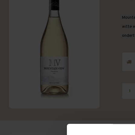
Mounta
witte w
ondert