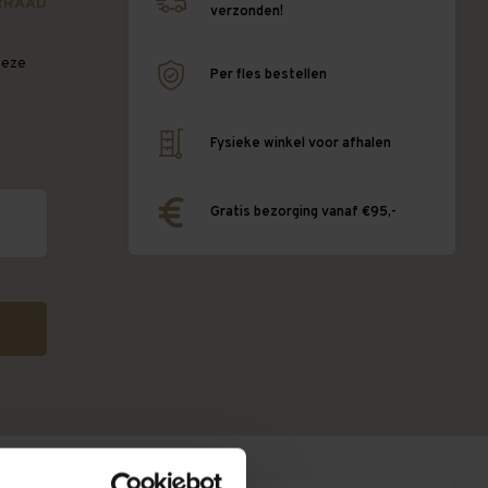
RRAAD
verzonden!
deze
Per fles bestellen
Fysieke winkel voor afhalen
Gratis bezorging vanaf €95,-