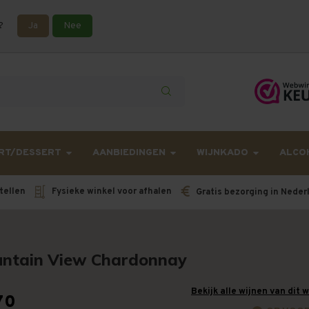
?
Ja
Nee
lling langer onderweg zijn dan gebruikelijk - Bestellingen van h
RT/DESSERT
AANBIEDINGEN
WIJNKADO
ALCO
tellen
Fysieke winkel voor afhalen
Gratis bezorging in Neder
ntain View Chardonnay
Bekijk alle wijnen van dit 
70