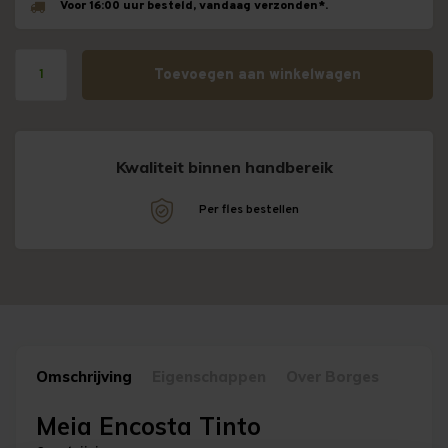
Voor 16:00 uur besteld, vandaag verzonden*.
Toevoegen aan winkelwagen
Kwaliteit binnen handbereik
!
Per fles bestellen
Omschrijving
Eigenschappen
Over Borges
Meia Encosta Tinto