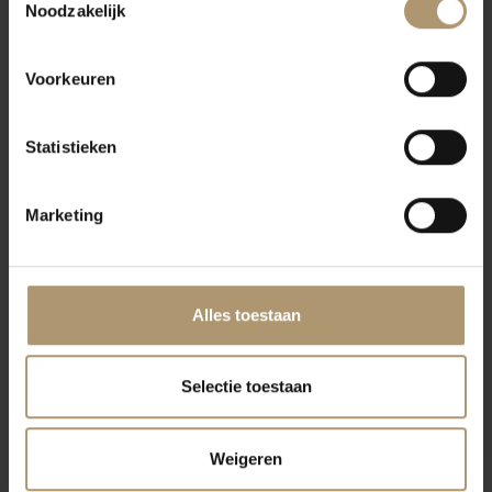
Noodzakelijk
tannines.
Eettips
Voorkeuren
Perfect bij gegrild vlees, gebraden kip of traditionele Portugese
gerechten. Serveer op 16°C.
Statistieken
Wijnhuis omschrijving
Meia Encosta is onderdeel van Caves São João, een traditioneel
Marketing
wijnhuis dat bekendstaat om zijn respect voor lokale
druivenrassen en verfijnde stijl.
Alles toestaan
Klantbeoordelingen
Selectie toestaan
Weigeren