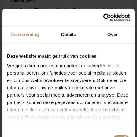
Omschrijving
Meia Encosta Tinto is een klassieke Portugese rode wijn uit de
regio Dão, bekend om zijn elegante en verfijnde stijl. Een blend
met frisheid, structuur en karakter.
Toestemming
Details
Over
Druivenras(sen)
Touriga Nacional, Tinta Roriz, Jaen, Alfrocheiro
Deze website maakt gebruik van cookies
Vinificatie
We gebruiken cookies om content en advertenties te
Traditionele vinificatie met gecontroleerde temperatuur, gevolgd
personaliseren, om functies voor social media te bieden
door rijping in roestvrijstaal om de fruitigheid te bewaren.
en om ons websiteverkeer te analyseren. Ook delen we
informatie over uw gebruik van onze site met onze
Herkomst
partners voor social media, adverteren en analyse. Deze
Dão, Portugal. Een regio met granietrijke bodems en koele
partners kunnen deze gegevens combineren met andere
nachten, ideaal voor elegante rode wijnen.
informatie die u aan ze heeft verstrekt of die ze hebben
Proefnotitie
verzameld op basis van uw gebruik van hun services.
Robijnrood. Aroma’s van rood fruit, viooltjes en een subtiele
kruidigheid. In de mond soepel, met verfijnde zuren en lichte
Toestemmingsselectie