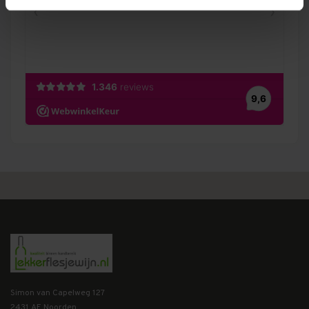
Simon van Capelweg 127
2431 AE Noorden