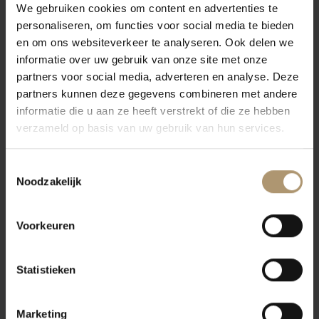
de hand gedaan, zodat alleen het beste fruit gebruikt wordt voor
We gebruiken cookies om content en advertenties te
personaliseren, om functies voor social media te bieden
deze wijn. De wijn wordt gefermenteerd in roestvrijstalen tanks
en om ons websiteverkeer te analyseren. Ook delen we
bij gecontroleerde temperatuur met deels natuurlijke gisten.
informatie over uw gebruik van onze site met onze
Subtiele neus van rode appel en zoete meloen. Sappige tropische
partners voor social media, adverteren en analyse. Deze
partners kunnen deze gegevens combineren met andere
fruitmix in de mond, in combinatie met een perfecte zuurgraad
informatie die u aan ze heeft verstrekt of die ze hebben
met vleugen van zoetigheid. Een mooie warme en aanhoudende
verzameld op basis van uw gebruik van hun services.
wijn.
Heerlijk in combinatie met salades, kip, witvis, asperges en
Toestemmingsselectie
Noodzakelijk
carpaccio.
Voorkeuren
Klantbeoordelingen
Statistieken
Marketing