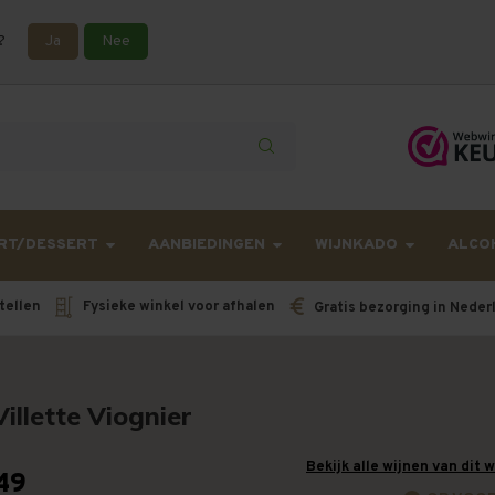
?
Ja
Nee
lling langer onderweg zijn dan gebruikelijk - Bestellingen van h
RT/DESSERT
AANBIEDINGEN
WIJNKADO
ALCO
tellen
Fysieke winkel voor afhalen
Gratis bezorging in Neder
Villette Viognier
Bekijk alle wijnen van dit 
49