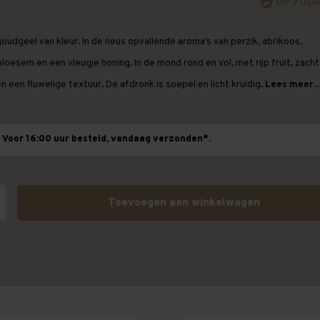
OP VOO
oudgeel van kleur. In de neus opvallende aroma’s van perzik, abrikoos,
loesem en een vleugje honing. In de mond rond en vol, met rijp fruit, zach
n een fluwelige textuur. De afdronk is soepel en licht kruidig.
Lees meer...
Voor 16:00 uur besteld, vandaag verzonden*.
Toevoegen aan winkelwagen