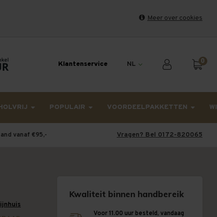
Meer over cookies
et weekend en maandag worden dinsdag verzonden.
0
Klantenservice
NL
HOLVRIJ
POPULAIR
VOORDEELPAKKETTEN
W
Vragen? Bel 0172-820065
land vanaf €95,-
Kwaliteit binnen handbereik
wijnhuis
Voor 11.00 uur besteld, vandaag