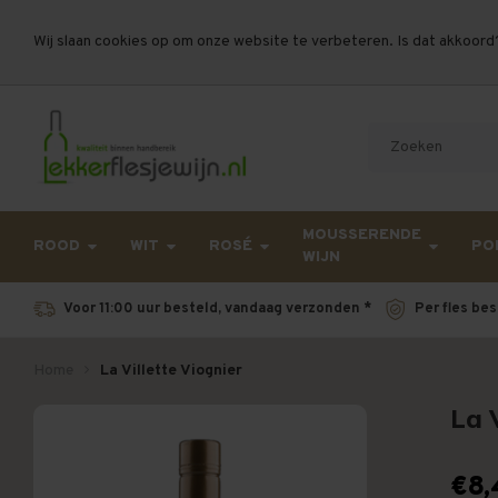
Wij slaan cookies op om onze website te verbeteren. Is dat akkoord
Let op, vanwege drukte bij PostNL kan uw beste
MOUSSERENDE
ROOD
WIT
ROSÉ
PO
WIJN
Voor 11:00 uur besteld, vandaag verzonden *
Per fles bes
Home
La Villette Viognier
La 
€8,