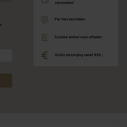
RRAAD
verzonden!
Per fles bestellen
te
Fysieke winkel voor afhalen
Gratis bezorging vanaf €95,-