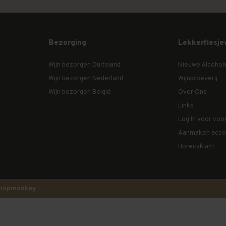
Bezorging
Lekkerflesje
Wijn bezorgen Duitsland
Nieuwe Alcohol
Wijn bezorgen Nederland
Wijnproeverij
Wijn bezorgen België
Over Ons
Links
Log In voor voo
Aanmaken acco
Horecaklant
hopmonkey