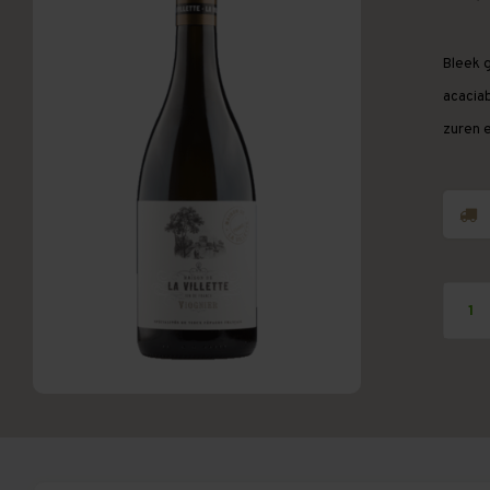
Bleek g
acaciab
zuren e