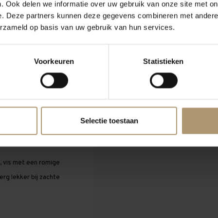
ijne gistcellen (sur lie)
. Ook delen we informatie over uw gebruik van onze site met on
e. Deze partners kunnen deze gegevens combineren met andere i
erzameld op basis van uw gebruik van hun services.
raan klimaat en
Voorkeuren
Statistieken
ls Viognier.
perzik, abrikoos,
met rijp fruit, zachte
Selectie toestaan
kruidig.
), vis met een romige
erg lekker bij zachte