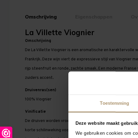
Omschrijving
Eigenschappen
Ov
La Villette Viognier
Omschrijving
De La Villette Viognier is een aromatische en karaktervolle wi
Frankrijk. Deze wijn viert de expressieve stijl van Viognier m
rijp steenfruit en ronde, zachte smaak. Een moderne Franse
zuiders accent.
Druivenras(sen)
100% Viognier
Toestemming
Vinificatie
De druiven worden vroeg in de ochtend geoogst om frishei
Deze website maakt gebruik
korte schilinweking voor extra aromatische intensiteit volg
We gebruiken cookies om cont