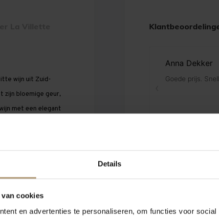
er La Villette
Klantbeoordeling
tte wijn uit Zuid-
et zijn bloemige geur,
 wijn met een elegant
Details
d te behouden. Na een
 van cookies
t een koude fermentatie
ent en advertenties te personaliseren, om functies voor social