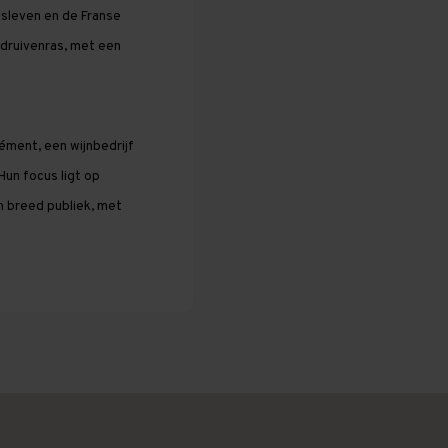
adsleven en de Franse
k druivenras, met een
ément, een wijnbedrijf
Hun focus ligt op
en breed publiek, met