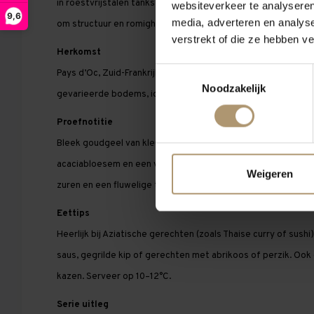
in roestvrijstalen tanks. Een deel van de wijn rijpt kort op de f
websiteverkeer te analyseren
9,6
media, adverteren en analys
om structuur en romigheid toe te voegen.
verstrekt of die ze hebben v
Herkomst
Toestemmingsselectie
Pays d’Oc, Zuid-Frankrijk – een regio met een zonnig mediter
Noodzakelijk
gevarieerde bodems, ideaal voor aromatische witte druiven a
Proefnotitie
Bleek goudgeel van kleur. In de neus opvallende aroma’s van 
acaciabloesem en een vleugje honing. In de mond rond en vol, 
Weigeren
zuren en een fluwelige textuur. De afdronk is soepel en licht 
Eettips
Heerlijk bij Aziatische gerechten (zoals Thaise curry of sushi
saus, gegrilde kip of gerechten met abrikoos of perzik. Ook 
kazen. Serveer op 10–12°C.
Serie uitleg