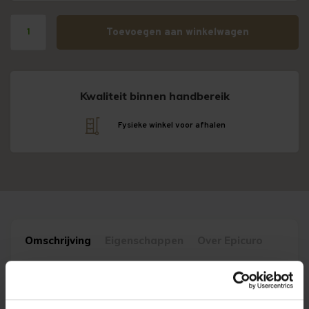
Toevoegen aan winkelwagen
Kwaliteit binnen handbereik
Fysieke winkel voor afhalen
Omschrijving
Eigenschappen
Over Epicuro
De Wijn
Intense zalmroze kleur. In de neus geuren van aardbeien, kersen,