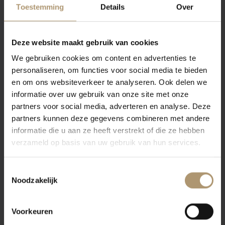
watermeloen, rozen en aromatische kruiden. Zacht en sappig in
Toestemming
Details
Over
de mond, fris en smakelijk met een lange, fruitige afdronk.
Ligging
Deze website maakt gebruik van cookies
Deze wijn wordt gemaakt in Puglia. Dit gebied staat vooral bekend
We gebruiken cookies om content en advertenties te
om de Primitivo en Negroamaro, maar er zijn ook Montepulciano,
personaliseren, om functies voor social media te bieden
Sangiovese en Trebbiano druiven te vinden. Het is een vrij vlakke
en om ons websiteverkeer te analyseren. Ook delen we
en vruchtbare streek waar het gedurende het jaar warm en droog
informatie over uw gebruik van onze site met onze
partners voor social media, adverteren en analyse. Deze
is.
partners kunnen deze gegevens combineren met andere
Eten & Drinken
informatie die u aan ze heeft verstrekt of die ze hebben
Deze rosé is een ideale begeleider van pasta met tomaten- of
verzameld op basis van uw gebruik van hun services.
vissaus, tonijn tartaar, zalm of Thaise kip.
Toestemmingsselectie
Vinificatie
Noodzakelijk
Gescheiden vinificatie van de druiven, zachte persing en
fermentatie bij zeer lage temperatuur. Een gecontroleerde
Voorkeuren
omgeving met kort contact met de schil, daarna volgt rijping op