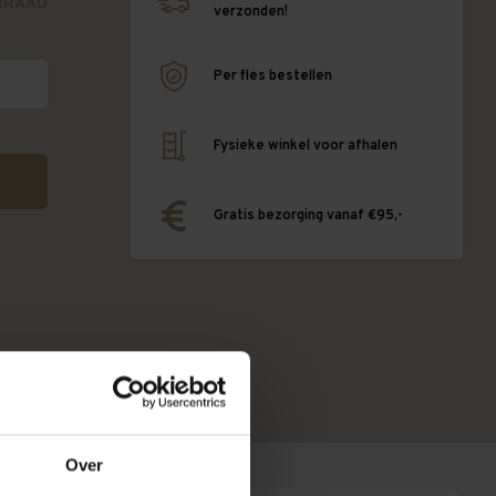
RRAAD
verzonden!
Per fles bestellen
Fysieke winkel voor afhalen
Gratis bezorging vanaf €95,-
Over