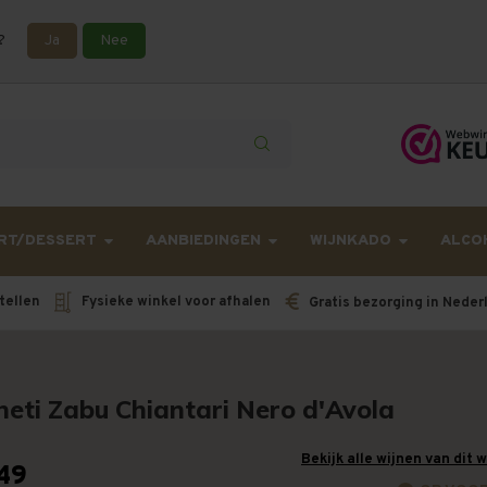
?
Ja
Nee
lling langer onderweg zijn dan gebruikelijk - Bestellingen van h
RT/DESSERT
AANBIEDINGEN
WIJNKADO
ALCO
tellen
Fysieke winkel voor afhalen
Gratis bezorging in Neder
neti Zabu Chiantari Nero d'Avola
Bekijk alle wijnen van dit 
49