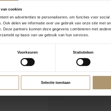
 van cookies
er Vigneti Zabu
Klantbeoordeling
ent en advertenties te personaliseren, om functies voor social
. Ook delen we informatie over uw gebruik van onze site met on
e. Deze partners kunnen deze gegevens combineren met andere i
ne tannine te
erzameld op basis van uw gebruik van hun services.
e temperatuur
Voorkeuren
Statistieken
ft een intens aroma
 lang aanhoudende
Selectie toestaan
barbecue, wilde