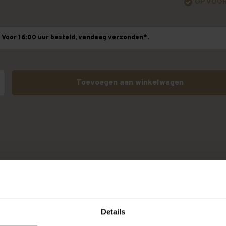
OP VOO
Voor 16:00 uur besteld, vandaag verzonden*.
Toevoegen aan winkelwagen
Details