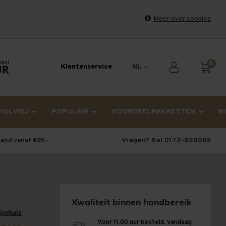
Meer over cookies
et weekend en maandag worden dinsdag verzonden.
0
Klantenservice
NL
HOLVRIJ
POPULAIR
VOORDEELPAKKETTEN
W
Vragen? Bel 0172-820065
land vanaf €95,-
Kwaliteit binnen handbereik
wijnhuis
Voor 11.00 uur besteld, vandaag