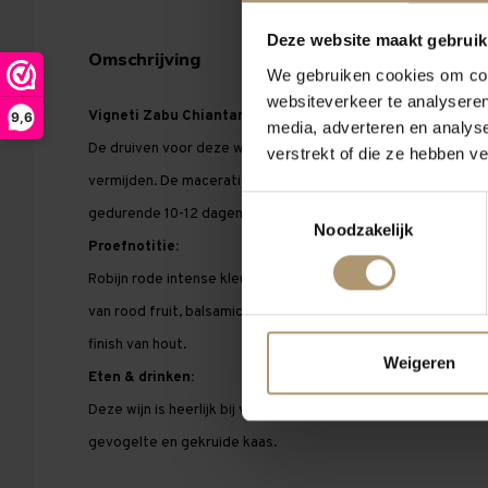
Deze website maakt gebruik
Omschrijving
Eigenschappen
Ov
We gebruiken cookies om cont
websiteverkeer te analyseren
Vigneti Zabu Chiantari Nero d'Avola
9,6
media, adverteren en analys
De druiven voor deze wijn worden licht geperst, om zo groe
verstrekt of die ze hebben v
vermijden. De maceratie vindt plaats bij een gecontroleerd
Toestemmingsselectie
gedurende 10-12 dagen. De wijn rijpt in roestvrijstalen vaten.
Noodzakelijk
Proefnotitie:
Robijn rode intense kleur met paarse reflecties. De wijn hee
van rood fruit, balsamico en bloemige tonen. Een warme en
finish van hout.
Weigeren
Eten & drinken:
Deze wijn is heerlijk bij voorgerechten, vlees van de gril of 
gevogelte en gekruide kaas.