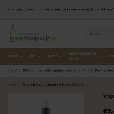
Wij slaan cookies op om onze website te verbeteren. Is dat akkoord
Let op, vanwege drukte bij PostNL kan uw beste
MOUSSERENDE
ROOD
WIT
ROSÉ
PO
WIJN
Voor 11:00 uur besteld, vandaag verzonden *
Per fles bes
Home
Vigneti Zabu Chiantari Nero d'Avola
Vig
€9,