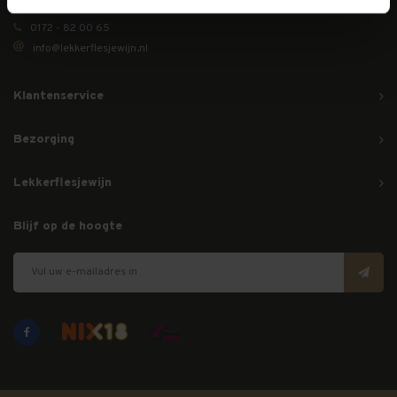
0172 - 82 00 65
info@lekkerflesjewijn.nl
Klantenservice
Bezorging
Lekkerflesjewijn
Blijf op de hoogte