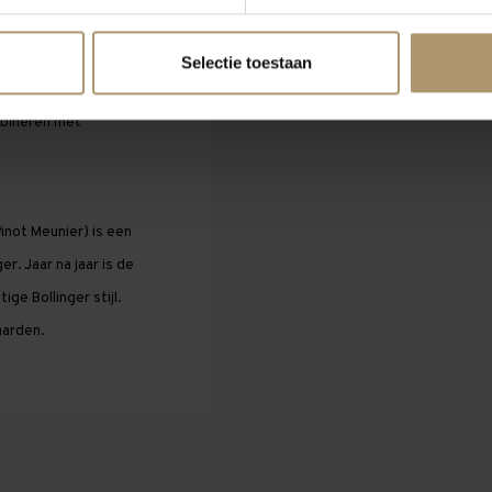
jzonder sushi en
Selectie toestaan
t. Liever vlees? Kies
mbineren met
not Meunier) is een
r. Jaar na jaar is de
e Bollinger stijl.
aarden.