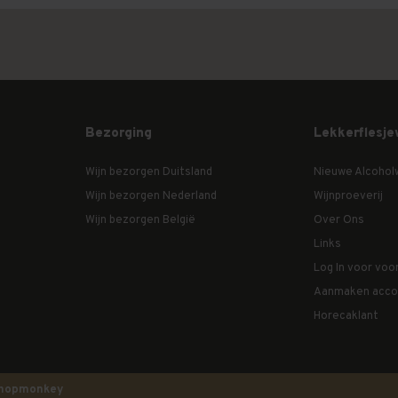
Bezorging
Lekkerflesje
Wijn bezorgen Duitsland
Nieuwe Alcohol
Wijn bezorgen Nederland
Wijnproeverij
Wijn bezorgen België
Over Ons
Links
Log In voor voo
Aanmaken acco
Horecaklant
hopmonkey