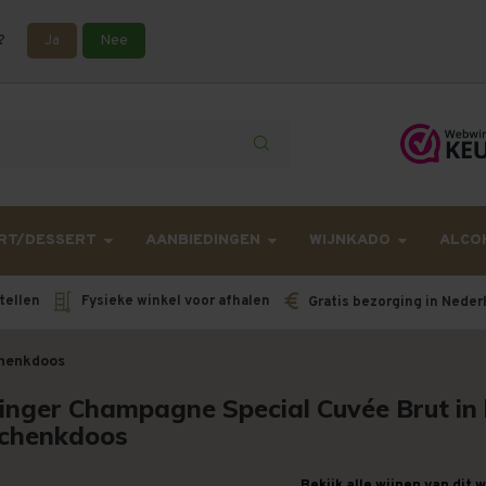
?
Ja
Nee
lling langer onderweg zijn dan gebruikelijk - Bestellingen van h
RT/DESSERT
AANBIEDINGEN
WIJNKADO
ALCO
tellen
Fysieke winkel voor afhalen
Gratis bezorging in Neder
chenkdoos
linger Champagne Special Cuvée Brut in 
chenkdoos
Bekijk alle wijnen van dit 