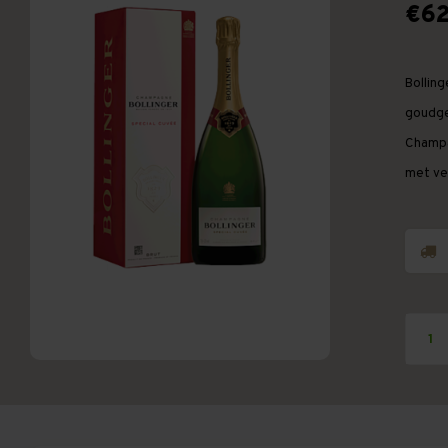
€62
Bollin
goudge
Champa
met ve