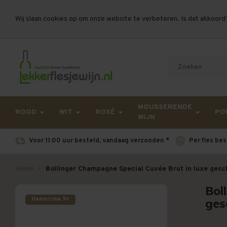
Wij slaan cookies op om onze website te verbeteren. Is dat akkoord
Let op, vanwege drukte bij PostNL kan uw beste
MOUSSERENDE
ROOD
WIT
ROSÉ
PO
WIJN
Voor 11:00 uur besteld, vandaag verzonden *
Per fles bes
Home
Bollinger Champagne Special Cuvée Brut in luxe ges
Bol
Hamersma 9+
ges