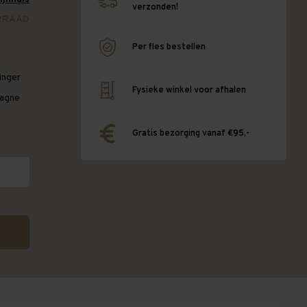
verzonden!
RRAAD
Per fles bestellen
inger
Fysieke winkel voor afhalen
pagne
Gratis bezorging vanaf €95,-