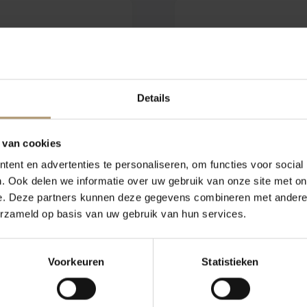
Klantbeoordeling
Details
n smaak met tonen van
 van cookies
Zachte mousse met lang
l elegantie.
ent en advertenties te personaliseren, om functies voor social
. Ook delen we informatie over uw gebruik van onze site met on
e. Deze partners kunnen deze gegevens combineren met andere i
ms. Het wijngebied, in
erzameld op basis van uw gebruik van hun services.
 een speciale
 in deze binnenzee
Voorkeuren
Statistieken
 de Champagnes altijd