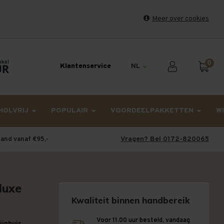
Meer over cookies
et weekend en maandag worden dinsdag verzonden.
0
Klantenservice
NL
HOLVRIJ
POPULAIR
VOORDEELPAKKETTEN
W
Vragen? Bel 0172-820065
land vanaf €95,-
luxe
Kwaliteit binnen handbereik
Voor 11.00 uur besteld, vandaag
wijnhuis