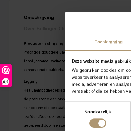
Omschrijving
Eigenschappen
Over Bollinger Champagne
Toestemming
Productomschrijving
Prachtige goudgele Champagne. Gerijpt, complex en rijk va
Deze website maakt gebruik
toast, caramel, walnoten, peer, rijp fruit en champignons. 
aanhoudende bubbels. Een karaktervolle
champagne
met vee
We gebruiken cookies om cont
websiteverkeer te analyseren
Ligging
9,6
media, adverteren en analys
Het Champagnegebied is een uitgestrekt gebied rondom Rei
verstrekt of die ze hebben v
de prehistorie een binnenzee, wordt gekarakteriseerd door
Toestemmingsselectie
kalkbodem die bestaat uit fossielen van zeedieren die toen
Noodzakelijk
leefden. Door de noordelijke ligging van het gebied worden
getypeerd door een zekere frisheid.