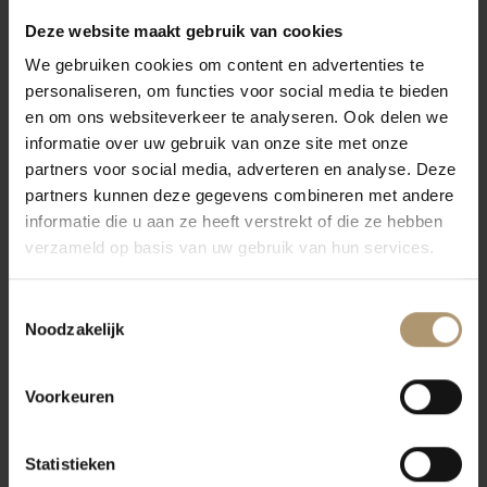
voordeel van een goed microklimaat dankzij gunstige
temperatuurschommelingen en gunstige ventilatie. De kalkrijke
Deze website maakt gebruik van cookies
bodem van de
Baglio Gibellina Passimiento
is bijzonder geschikt
voor de teelt van wijnstokken. Al deze kenmerken zijn de
We gebruiken cookies om content en advertenties te
oorsprong van de waardevolle wijnen die worden geproduceerd.
personaliseren, om functies voor social media te bieden
Druivensoort(en)
en om ons websiteverkeer te analyseren. Ook delen we
Deze wijn is gemaakt van 70% Nero d'Avola en 30% Frappato
informatie over uw gebruik van onze site met onze
druiven. Deze zijn afkomstig van eeuwenoude wijnstokken.
partners voor social media, adverteren en analyse. Deze
Vinificatie
partners kunnen deze gegevens combineren met andere
De druiven worden laat in de herfst geoogst en een deel van de
druiven wordt gedroogd. De wijn rijpt een aantal maanden in
informatie die u aan ze heeft verstrekt of die ze hebben
roestvrijstalen tanks.
verzameld op basis van uw gebruik van hun services.
Proefnotities
De kleur van deze Passimiento is intens rood. Intense neus met
geuren van rode bessen. In de mond warme smaken, een volle
Toestemmingsselectie
body en goed in balans, met zachte en elegante tannines.
Noodzakelijk
Eten & drinken
Voorkeuren
Bij kazen, pastagerechten, lamsvlees.
Statistieken