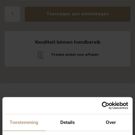
Toevoegen aan winkelwagen
Kwaliteit binnen handbereik
Fysieke winkel voor afhalen
Omschrijving
Eigenschappen
Over Baglio Gibellina
Toestemming
Details
Over
Baglio Gibellina Passimiento
De wijngaarden van
Baglio Gibellina Passimiento
hebben het