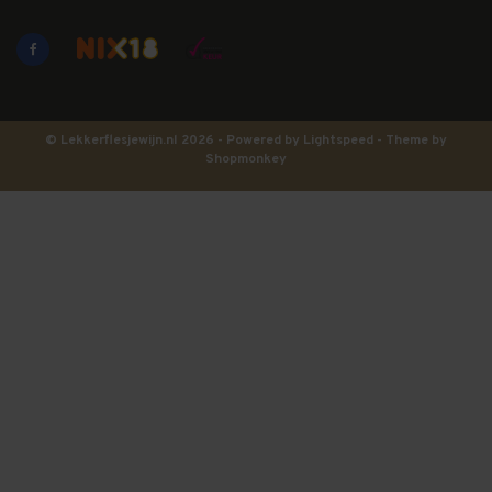
© Lekkerflesjewijn.nl 2026 - Powered by
Lightspeed
- Theme by
Shopmonkey