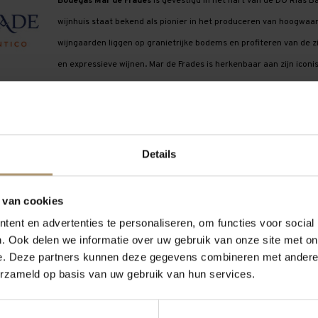
Bodegas Mar de Frades
is gevestigd in het hart van de DO Rías B
wijnhuis staat bekend als pionier in het produceren van hoogwaar
wijngaarden liggen op granietrijke bodems en profiteren van de zi
en expressieve wijnen. Mar de Frades is herkenbaar aan zijn icon
serveertemperatuur aangeeft.
Details
 van cookies
ent en advertenties te personaliseren, om functies voor social
. Ook delen we informatie over uw gebruik van onze site met on
e. Deze partners kunnen deze gegevens combineren met andere i
erzameld op basis van uw gebruik van hun services.