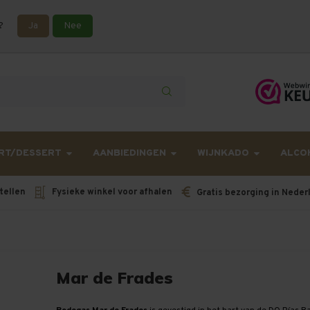
?
Ja
Nee
lling langer onderweg zijn dan gebruikelijk - Bestellingen van h
RT/DESSERT
AANBIEDINGEN
WIJNKADO
ALCO
tellen
Fysieke winkel voor afhalen
Gratis bezorging in Neder
Mar de Frades