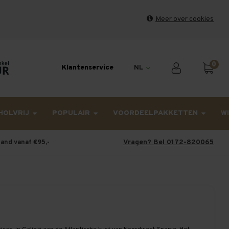
Meer over cookies
et weekend en maandag worden dinsdag verzonden.
0
Klantenservice
NL
HOLVRIJ
POPULAIR
VOORDEELPAKKETTEN
W
Vragen? Bel 0172-820065
land vanaf €95,-