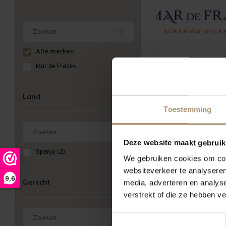
Alle merken
Mar de Frades
Land
Toestemming
Meest bekeken
Deze website maakt gebruik
Spanje
(2)
We gebruiken cookies om cont
websiteverkeer te analyseren
Hamersma 9-
9,6
Gerecht
media, adverteren en analys
verstrekt of die ze hebben v
Toestemmingsselectie