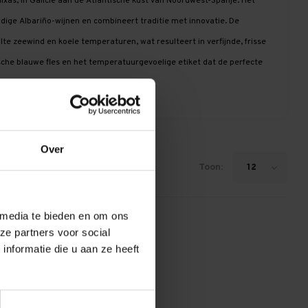
aixas, in Galicië aan de Atlantische kust van Noordwest-Spanje. Het
dige Albariño-wijnen en combineert traditie met innovatie. De
lte zeewind en koele temperaturen, wat resulteert in verfijnde, frisse
ische blauwe fles en het temperatuurgevoelige etiket dat de perfecte
Over
Toon:
12
 media te bieden en om ons
ze partners voor social
nformatie die u aan ze heeft