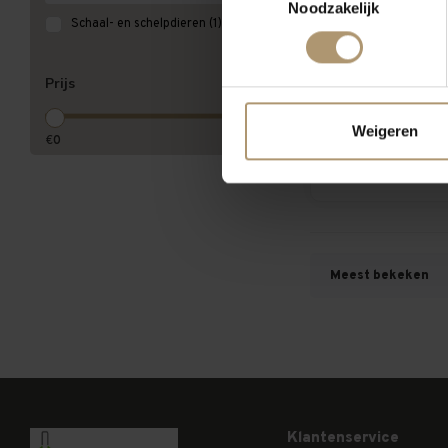
Noodzakelijk
Schaal- en schelpdieren
(1)
Prijs
Mar de Frades
Atlánti
Weigeren
€
0
€
40
€19,9
Meest bekeken
Klantenservice