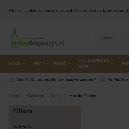
Wij slaan cookies op om onze website te verbeteren. Is dat akkoord
Let op, vanwege drukte bij PostNL kan uw beste
MOUSSERENDE
ROOD
WIT
ROSÉ
PO
WIJN
Voor 11:00 uur besteld, vandaag verzonden *
Per fles bes
Home
Wijnhuizen
Spanje
Mar de Frades
Filters
Wijnhuis