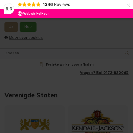
×
1346
Reviews
9,6
Wij slaan cookies op om onze website te verbeteren. Is dat
akkoord?
Let op, vanwege drukte bij PostNL kan uw bestelling langer onderweg zijn
dan gebruikelijk - Bestellingen van het weekend en maandag worden
Ja
Nee
dinsdag verzonden.
0
Meer over cookies
Fysieke winkel voor afhalen
Vragen? Bel 0172-820065
Verenigde Staten