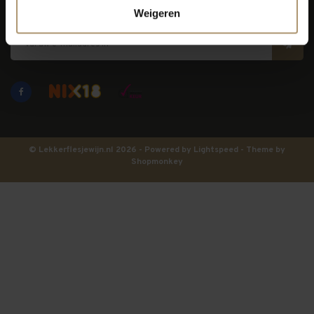
Blijf op de hoogte
Weigeren
© Lekkerflesjewijn.nl 2026 - Powered by
Lightspeed
- Theme by
Shopmonkey