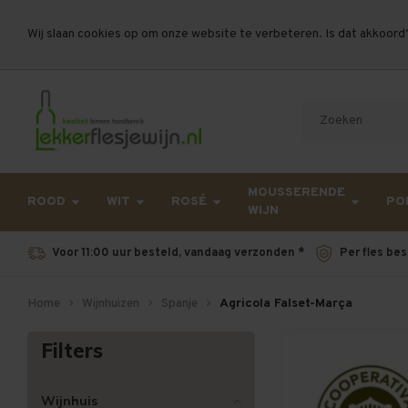
Wij slaan cookies op om onze website te verbeteren. Is dat akkoord
Let op, vanwege drukte bij PostNL kan uw beste
MOUSSERENDE
ROOD
WIT
ROSÉ
PO
WIJN
Voor 11:00 uur besteld, vandaag verzonden *
Per fles bes
Home
Wijnhuizen
Spanje
Agricola Falset-Marça
Filters
Wijnhuis