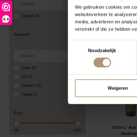
We gebruiken cookies om cont
Ètim Tardan
websiteverkeer te analyseren
Spanje
(3)
9,6
media, adverteren en analys
verstrekt of die ze hebben v
Gerecht
€13,2
Toestemmingsselectie
Noodzakelijk
Vlees
(1)
Vis
(1)
Dessert
(2)
Weigeren
Tapas
(1)
Prijs
Etim L' Ant
€
0
€
20
Montsa