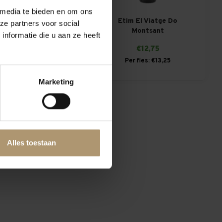
 media te bieden en om ons
L' Origen Garnatxa
Etim El Viatge Do
ze partners voor social
Do Montsant
Montsant
nformatie die u aan ze heeft
€12,75
€19,25
Per fles: €13,25
Marketing
Alles toestaan