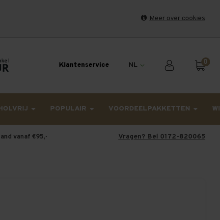
Meer over cookies
et weekend en maandag worden dinsdag verzonden.
0
Klantenservice
NL
HOLVRIJ
POPULAIR
VOORDEELPAKKETTEN
W
Vragen? Bel 0172-820065
land vanaf €95,-