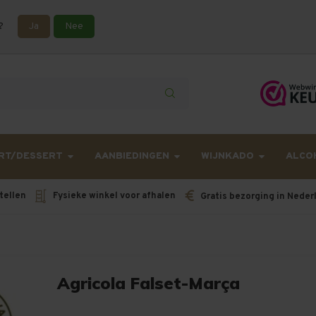
?
Ja
Nee
lling langer onderweg zijn dan gebruikelijk - Bestellingen van h
RT/DESSERT
AANBIEDINGEN
WIJNKADO
ALCO
tellen
Fysieke winkel voor afhalen
Gratis bezorging in Neder
Agricola Falset-Marça