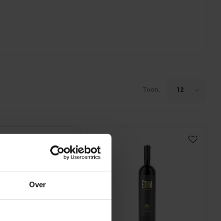
Toon:
12
Over