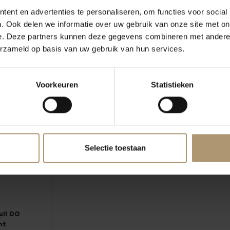
ent en advertenties te personaliseren, om functies voor social
a Negra
Ètim Tardana Blanca
Etim 
. Ook delen we informatie over uw gebruik van onze site met on
e. Deze partners kunnen deze gegevens combineren met andere i
erzameld op basis van uw gebruik van hun services.
5
€14,95
Voorkeuren
Statistieken
Selectie toestaan
ull DO
nt