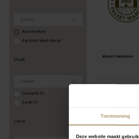
Alle merken
Agricola Falset-Marça
Meest bekeken
Druif
Grenache
(1)
Syrah
(1)
Toestemming
Land
Deze website maakt gebruik