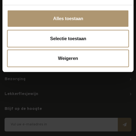
Alles toestaan
Simon van Capelweg 127
2431 AE Noorden
Selectie toestaan
0172 - 82 00 65
info@lekkerflesjewijn.nl
Weigeren
Klantenservice
Bezorging
Lekkerflesjewijn
Blijf op de hoogte