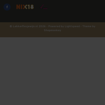
© Lekkerflesjewijn.nl 2026 - Powered by
Lightspeed
- Theme by
Shopmonkey