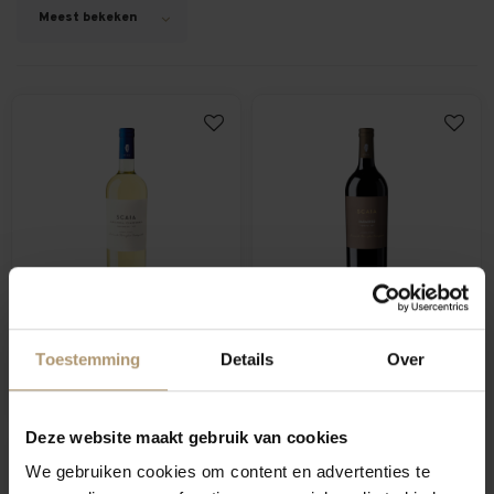
Meest bekeken
Scaia Bianca Garganega
Scaia Paradiso Tenuta
Toestemming
Details
Over
Chardonnay
Sant'Antonio
€14,80
€18,60
Deze website maakt gebruik van cookies
We gebruiken cookies om content en advertenties te