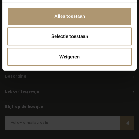
Alles toestaan
Simon van Capelweg 127
2431 AE Noorden
Selectie toestaan
0172 - 82 00 65
info@lekkerflesjewijn.nl
Weigeren
Klantenservice
Bezorging
Lekkerflesjewijn
Blijf op de hoogte