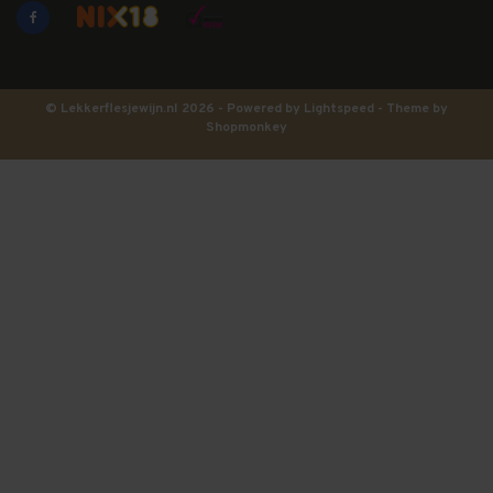
© Lekkerflesjewijn.nl 2026 - Powered by
Lightspeed
- Theme by
Shopmonkey