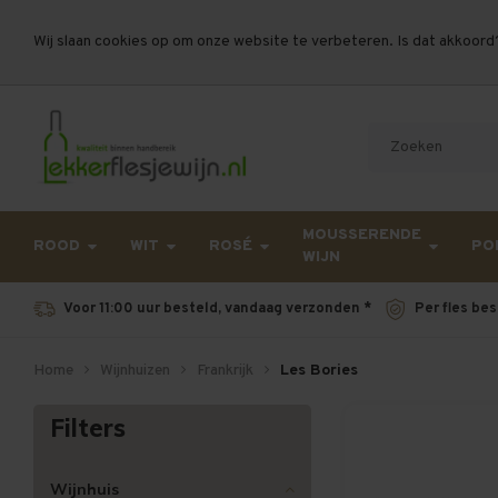
Wij slaan cookies op om onze website te verbeteren. Is dat akkoord
Let op, vanwege drukte bij PostNL kan uw beste
MOUSSERENDE
ROOD
WIT
ROSÉ
PO
WIJN
Voor 11:00 uur besteld, vandaag verzonden *
Per fles bes
Home
Wijnhuizen
Frankrijk
Les Bories
Filters
Wijnhuis