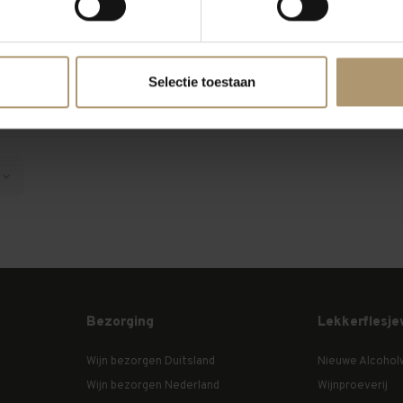
Merlot
Selectie toestaan
Bezorging
Lekkerflesje
Wijn bezorgen Duitsland
Nieuwe Alcohol
Wijn bezorgen Nederland
Wijnproeverij