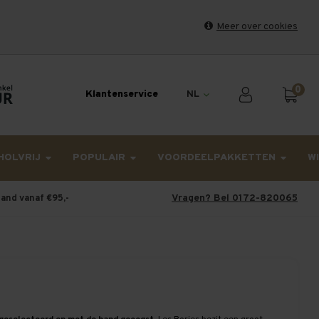
Meer over cookies
et weekend en maandag worden dinsdag verzonden.
0
Klantenservice
NL
HOLVRIJ
POPULAIR
VOORDEELPAKKETTEN
W
Vragen? Bel 0172-820065
land vanaf €95,-