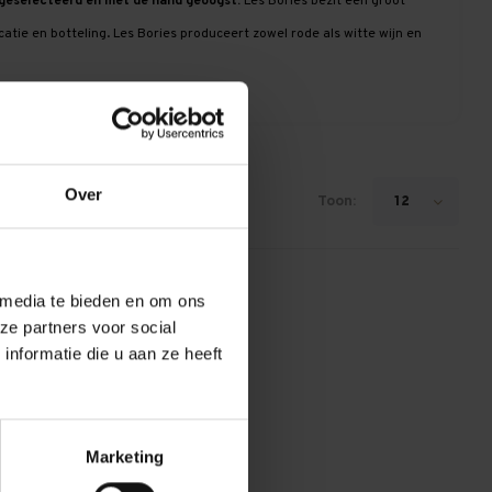
 geselecteerd en met de hand geoogst.
Les Bories bezit een groot
catie en botteling. Les Bories produceert zowel
rode
als
witte
wijn en
Over
Toon:
12
 media te bieden en om ons
ze partners voor social
nformatie die u aan ze heeft
Marketing