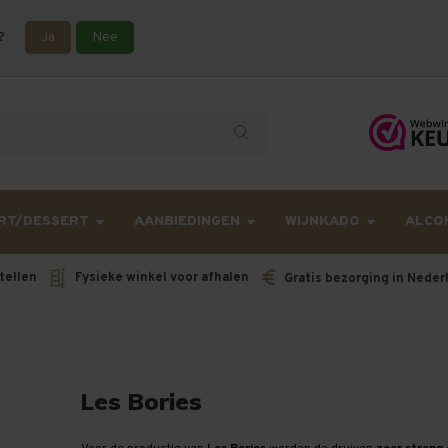
?
Ja
Nee
lling langer onderweg zijn dan gebruikelijk - Bestellingen van h
RT/DESSERT
AANBIEDINGEN
WIJNKADO
ALCO
tellen
Fysieke winkel voor afhalen
Gratis bezorging in Neder
Les Bories