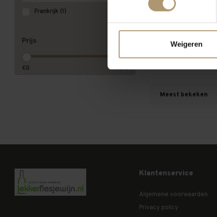
Frankrijk
(1)
Les Bories 
€7,75
Prijs
Weigeren
€
0
€
10
Meest bekeken
Klantenservice
Algemene voorwaarden
Privacy policy