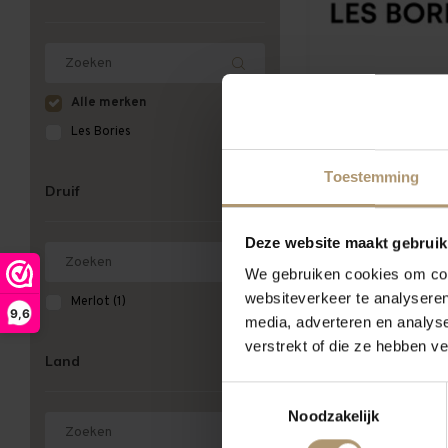
Alle merken
Les Bories
Toestemming
Meest bekeken
Druif
Deze website maakt gebruik
We gebruiken cookies om cont
websiteverkeer te analyseren
Merlot
(1)
9,6
media, adverteren en analys
verstrekt of die ze hebben v
Land
Toestemmingsselectie
Noodzakelijk