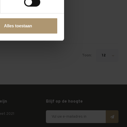
Alles toestaan
Toon:
12
wijn
Blijf op de hoogte
wet 2021