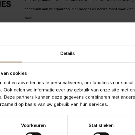
Voor de productie van
Les Bories
worden de druiven
zeer streng
oppervlak aan wijngaarden. Ook koopt
Les Bories
most voor vinifi
rosé
.
Details
 van cookies
ent en advertenties te personaliseren, om functies voor social
. Ook delen we informatie over uw gebruik van onze site met on
e. Deze partners kunnen deze gegevens combineren met andere i
erzameld op basis van uw gebruik van hun services.
Voorkeuren
Statistieken