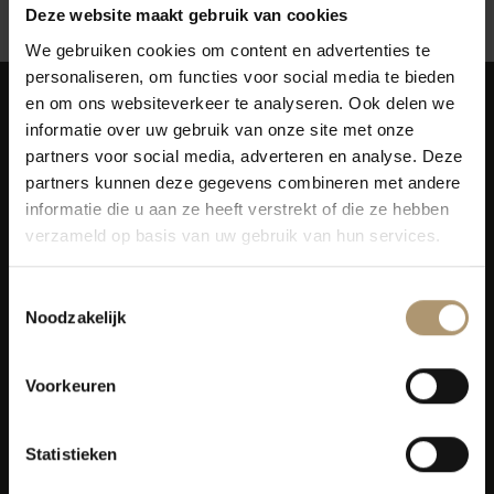
Deze website maakt gebruik van cookies
We gebruiken cookies om content en advertenties te
personaliseren, om functies voor social media te bieden
en om ons websiteverkeer te analyseren. Ook delen we
informatie over uw gebruik van onze site met onze
partners voor social media, adverteren en analyse. Deze
partners kunnen deze gegevens combineren met andere
informatie die u aan ze heeft verstrekt of die ze hebben
Simon van Capelweg 127
verzameld op basis van uw gebruik van hun services.
2431 AE Noorden
0172 - 82 00 65
Toestemmingsselectie
info@lekkerflesjewijn.nl
Noodzakelijk
Klantenservice
Voorkeuren
Bezorging
Statistieken
Lekkerflesjewijn